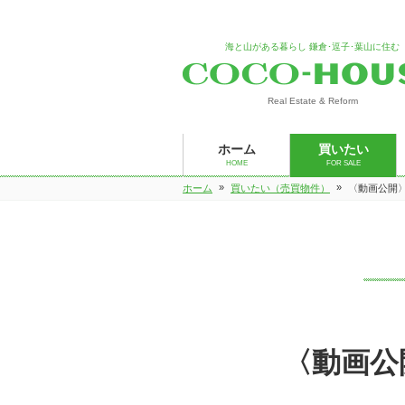
海と山がある暮らし 鎌倉･逗子･葉山に住む
Real Estate & Reform
ホーム
買いたい
HOME
FOR SALE
»
»
ホーム
買いたい（売買物件）
〈動画公開
〈動画公