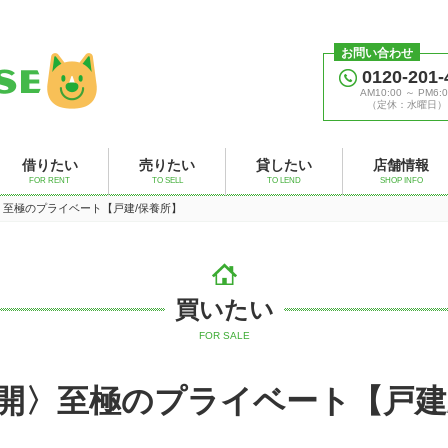
お問い合わせ
0120-201-
AM10:00 ～ PM6:0
（定休：水曜日）
借りたい
売りたい
貸したい
店舗情報
FOR RENT
TO SELL
TO LEND
SHOP INFO
〉至極のプライベート【戸建/保養所】
買いたい
FOR SALE
開〉至極のプライベート【戸建