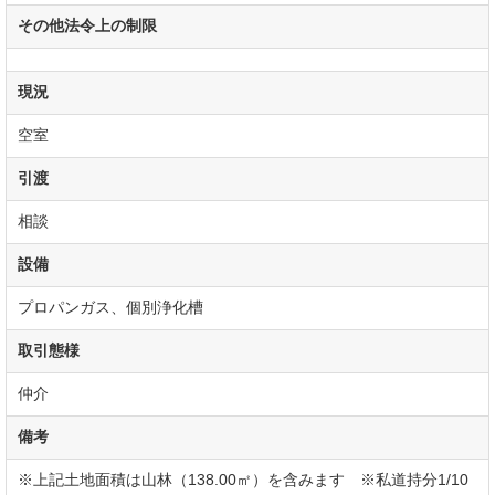
その他法令上の制限
現況
空室
引渡
相談
設備
プロパンガス、個別浄化槽
取引態様
仲介
備考
※上記土地面積は山林（138.00㎡）を含みます ※私道持分1/10