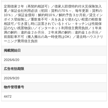
定期借家２年（再契約相談可）／借家人賠償特約付火災保険加入
要／保証会社利用必須（初回：賃料の70％～、毎年更新：賃料の
10％）／保証金償却：解約時10％／解約予告３か月前／貸主イン
ボイス登録無し／重飲食不可・火をあまり使わない程度の軽飲食
相談可／引き渡し時に設置されているトイレ・キッチンは性能保
証のない残置物扱い／インターネット利用借主費用負担／１年未
満の解約：違約金２か月分、２年未満の解約：違約金１か月分／
前面駐車不可（搬入搬出の為一時使用はOK）／退去時ハウスクリ
ーニング費用借主負担
掲載開始日
2026/6/20
広告有効期限
2026/9/20
物件管理番号
4472