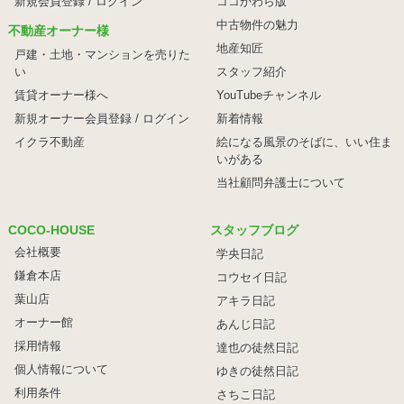
新規会員登録 / ログイン
ココかわら版
中古物件の魅力
不動産オーナー様
地産知匠
戸建・土地・マンションを売りた
い
スタッフ紹介
賃貸オーナー様へ
YouTubeチャンネル
新規オーナー会員登録 / ログイン
新着情報
イクラ不動産
絵になる風景のそばに、
いい住ま
いがある
当社顧問弁護士について
COCO-HOUSE
スタッフブログ
会社概要
学央日記
鎌倉本店
コウセイ日記
葉山店
アキラ日記
オーナー館
あんじ日記
採用情報
達也の徒然日記
個人情報について
ゆきの徒然日記
利用条件
さちこ日記