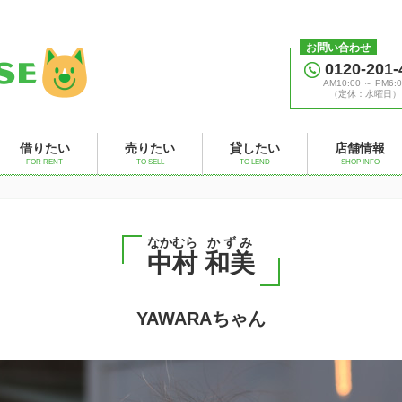
お問い合わせ
0120-201-
AM10:00 ～ PM6:0
（定休：水曜日）
借りたい
売りたい
貸したい
店舗情報
FOR RENT
TO SELL
TO LEND
SHOP INFO
なかむら
かずみ
中村
和美
YAWARAちゃん