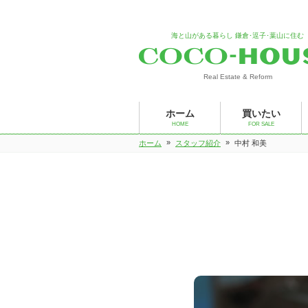
海と山がある暮らし 鎌倉･逗子･葉山に住む
Real Estate & Reform
ホーム
買いたい
HOME
FOR SALE
»
»
ホーム
スタッフ紹介
中村 和美