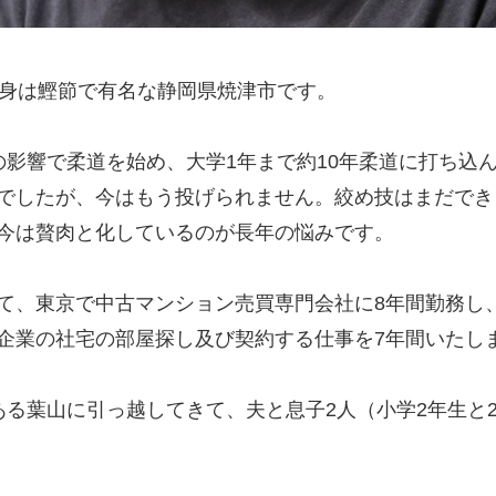
出身は鰹節で有名な静岡県焼津市です。
の影響で柔道を始め、大学1年まで約10年柔道に打ち込
でしたが、今はもう投げられません。絞め技はまだでき
今は贅肉と化しているのが長年の悩みです。
て、東京で中古マンション売買専門会社に8年間勤務し
企業の社宅の部屋探し及び契約する仕事を7年間いたし
ある葉山に引っ越してきて、夫と息子2人（小学2年生と