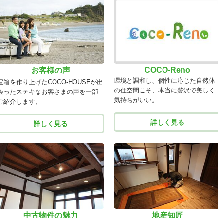
COCO-Reno
お客様の声
環境と調和し、個性に応じた自然体
宝箱を作り上げたCOCO-HOUSEが出
の住空間こそ、本当に贅沢で美しく
会ったステキなお客さまの声を一部
気持ちがいい。
ご紹介します。
詳しく見る
詳しく見る
中古物件の魅力
地産知匠