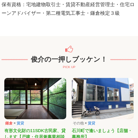
保有資格：宅地建物取引士・賃貸不動産経営管理士・住宅ロ
ーンアドバイザー・第二種電気工事士・鎌倉検定３級
俊介の一押しブッケン！
PICK UP
鎌倉
×
賃貸
その他
×
賃貸
有形文化財の11SDK古民家、貸
石川町で逢いましょう【店舗・
します【戸建・住居兼事業相談
事務所】