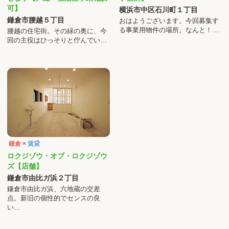
可】
横浜市中区石川町１丁目
鎌倉市腰越５丁目
おはようございます。今回募集す
る事業用物件の場所。なんと！…
腰越の住宅街。その緑の奥に、今
回の主役はひっそりと佇んでい…
鎌倉
×
賃貸
ロクジゾウ・オブ・ロクジゾウ
ズ【店舗】
鎌倉市由比ガ浜２丁目
鎌倉市由比ガ浜、六地蔵の交差
点。新旧の個性的でセンスの良
い…