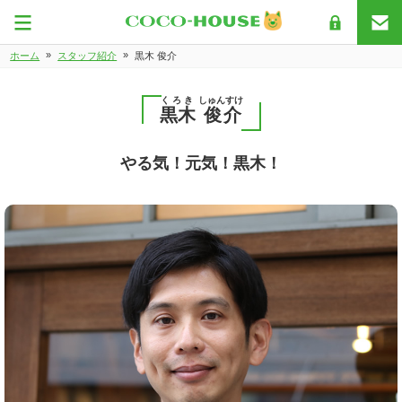
»
»
ホーム
スタッフ紹介
黒木 俊介
くろき
しゅんすけ
黒木
俊介
やる気！元気！黒木！