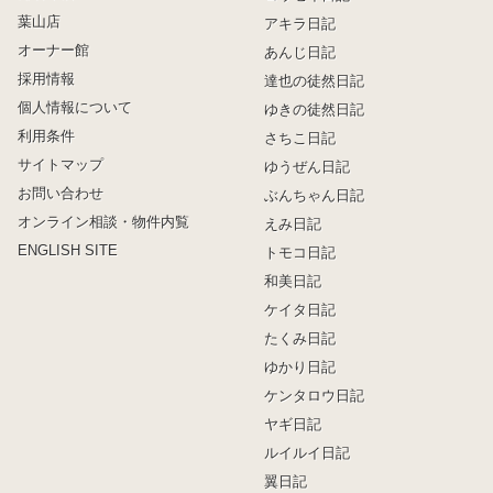
葉山店
アキラ日記
オーナー館
あんじ日記
採用情報
達也の徒然日記
個人情報について
ゆきの徒然日記
利用条件
さちこ日記
サイトマップ
ゆうぜん日記
お問い合わせ
ぶんちゃん日記
オンライン相談・物件内覧
えみ日記
ENGLISH SITE
トモコ日記
和美日記
ケイタ日記
たくみ日記
ゆかり日記
ケンタロウ日記
ヤギ日記
ルイルイ日記
翼日記