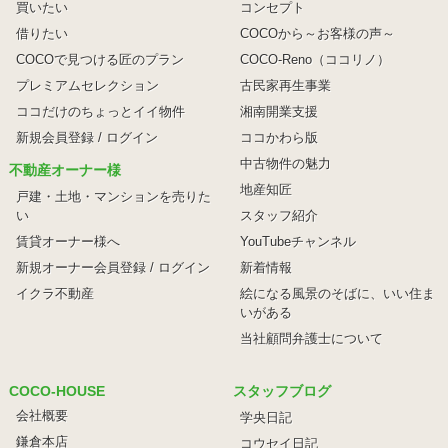
買いたい
コンセプト
借りたい
COCOから～お客様の声～
COCOで見つける匠のプラン
COCO-Reno（ココリノ）
プレミアムセレクション
古民家再生事業
ココだけのちょっとイイ物件
湘南開業支援
新規会員登録 / ログイン
ココかわら版
中古物件の魅力
不動産オーナー様
地産知匠
戸建・土地・マンションを売りた
い
スタッフ紹介
賃貸オーナー様へ
YouTubeチャンネル
新規オーナー会員登録 / ログイン
新着情報
イクラ不動産
絵になる風景のそばに、
いい住ま
いがある
当社顧問弁護士について
COCO-HOUSE
スタッフブログ
会社概要
学央日記
鎌倉本店
コウセイ日記