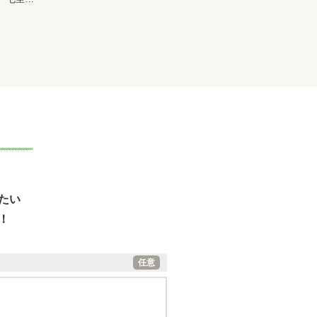
たい
！
任意