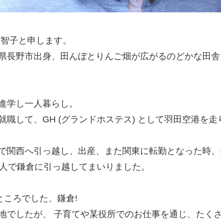
早智子と申します。
県長野市出身、田んぼとりんご畑が広がるのどかな田舎
進学し一人暮らし。
就職して、GH (グランドホステス) として羽田空港を
で関西へ引っ越し、出産、また関東に転勤となった時、
族4人で鎌倉に引っ越してまいりました。
いところでした、鎌倉!
地でしたが、 子育てや某役所でのお仕事を通じ、たく