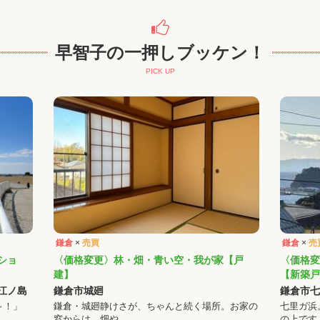
早智子の一押しブッケン！
PICK UP
鎌倉
×
売買
鎌倉
×
売
ショ
〈価格変更〉林・畑・青い空・我が家【戸
〈価格変
建】
【新築戸
江ノ島
鎌倉市城廻
鎌倉市七
～！」
鎌倉・城廻静けさが、ちゃんと続く場所。お家の
七里ガ浜
窓からは、畑や…
の上です