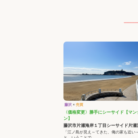
藤沢
×
売買
〈価格変更〉勝手にシーサイド【マン
ン】
藤沢市片瀬海岸１丁目シーサイド片瀬
「江ノ島が見え～てきた、俺の家も近い
と、いうことで、…