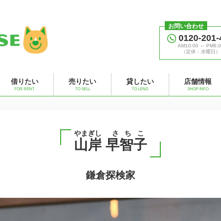
お問い合わせ
0120-201-
AM10:00 ～ PM6:0
（定休：水曜日）
借りたい
売りたい
貸したい
店舗情報
FOR RENT
TO SELL
TO LEND
SHOP INFO
やまぎし
さちこ
山岸
早智子
鎌倉探検家