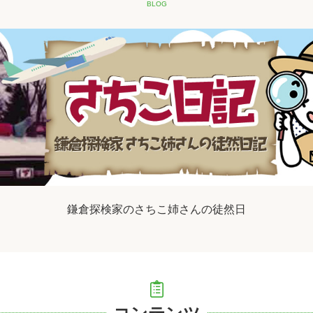
BLOG
鎌倉探検家のさちこ姉さんの徒然日