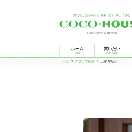
海と山がある暮らし 鎌倉･逗子･葉山に住む
Real Estate & Reform
ホーム
買いたい
HOME
FOR SALE
»
»
ホーム
スタッフ紹介
山岸 早智子