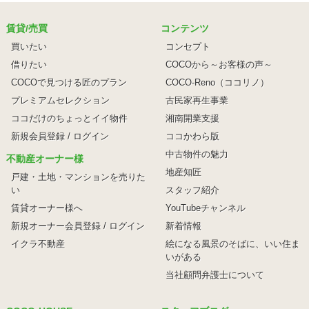
賃貸/売買
コンテンツ
買いたい
コンセプト
借りたい
COCOから～お客様の声～
COCOで見つける匠のプラン
COCO-Reno（ココリノ）
プレミアムセレクション
古民家再生事業
ココだけのちょっとイイ物件
湘南開業支援
新規会員登録 / ログイン
ココかわら版
中古物件の魅力
不動産オーナー様
地産知匠
戸建・土地・マンションを売りた
い
スタッフ紹介
賃貸オーナー様へ
YouTubeチャンネル
新規オーナー会員登録 / ログイン
新着情報
イクラ不動産
絵になる風景のそばに、
いい住ま
いがある
当社顧問弁護士について