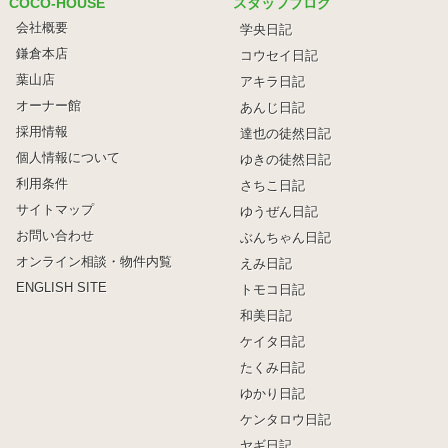
COCO-HOUSE
スタッフブログ
会社概要
学央日記
鎌倉本店
コウセイ日記
葉山店
アキラ日記
オーナー館
あんじ日記
採用情報
達也の徒然日記
個人情報について
ゆきの徒然日記
利用条件
さちこ日記
サイトマップ
ゆうぜん日記
お問い合わせ
ぶんちゃん日記
オンライン相談・物件内覧
えみ日記
ENGLISH SITE
トモコ日記
和美日記
ケイタ日記
たくみ日記
ゆかり日記
ケンタロウ日記
ヤギ日記