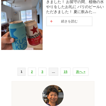
きました！ お留守の間、植物の水
やりをしたお礼に バリのビールい
ただきました！ 夏に飲みた…
続きを読む
1
2
3
…
15
次へ »