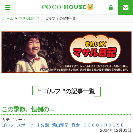
»
»
ホーム
マサル日記
「 ゴルフ 」の記事一覧
“ ゴルフ ”の記事一覧
この季節。恒例の…
カテゴリー：
ゴルフ
スポーツ
未分類
葉山駅伝
鎌倉
ＣＯＣＯ－ＨＯＵＳＥ
2024年12月01日