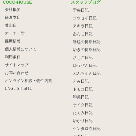
COCO-HOUSE
スタッフブログ
会社概要
学央日記
鎌倉本店
コウセイ日記
葉山店
アキラ日記
オーナー館
あんじ日記
採用情報
達也の徒然日記
個人情報について
ゆきの徒然日記
利用条件
さちこ日記
サイトマップ
ゆうぜん日記
お問い合わせ
ぶんちゃん日記
オンライン相談・物件内覧
えみ日記
ENGLISH SITE
トモコ日記
和美日記
ケイタ日記
たくみ日記
ゆかり日記
ケンタロウ日記