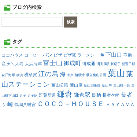
ブログ内検索
タグ
下山口
パン
ココハウス
コーヒー
ピザ
ピザ窯
ラーメン
一色
不動
富士山
御成町
産
大島
大浜海岸
御成通
御用邸
大仏
新逗子
新逗子駅
葉山
江の島
葉
海
横須賀
森戸海岸
横浜
海岸
相模湾
県立葉山公園
山ステーション
葉山公園
葉山店
葉山御用邸
葉山牛
葉山町一色
葉
鎌倉
長者
鎌倉駅
長柄
逗葉新道
長者ケ崎
山町下山口
逗子
逗子駅
ＣＯＣＯ－ＨＯＵＳＥ
ヶ崎
ＨＡＹＡＭＡ
鶴岡八幡宮