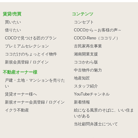
賃貸/売買
コンテンツ
買いたい
コンセプト
借りたい
COCOから～お客様の声～
COCOで見つける匠のプラン
COCO-Reno（ココリノ）
プレミアムセレクション
古民家再生事業
ココだけのちょっとイイ物件
湘南開業支援
新規会員登録 / ログイン
ココかわら版
中古物件の魅力
不動産オーナー様
地産知匠
戸建・土地・マンションを売りた
い
スタッフ紹介
賃貸オーナー様へ
YouTubeチャンネル
新規オーナー会員登録 / ログイン
新着情報
イクラ不動産
絵になる風景のそばに、
いい住ま
いがある
当社顧問弁護士について