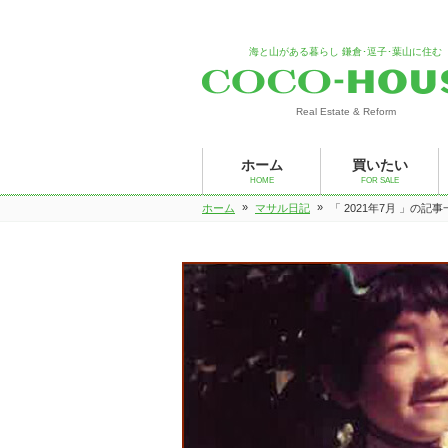
海と山がある暮らし 鎌倉･逗子･葉山に住む
Real Estate & Reform
ホーム
買いたい
HOME
FOR SALE
»
»
ホーム
マサル日記
「 2021年7月 」の記