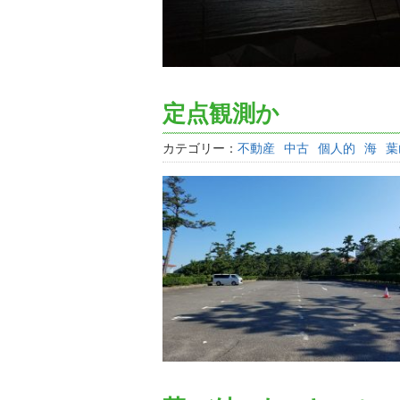
定点観測か
カテゴリー：
不動産
中古
個人的
海
葉