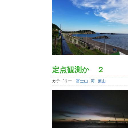
定点観測か ２
カテゴリー：
富士山
海
葉山