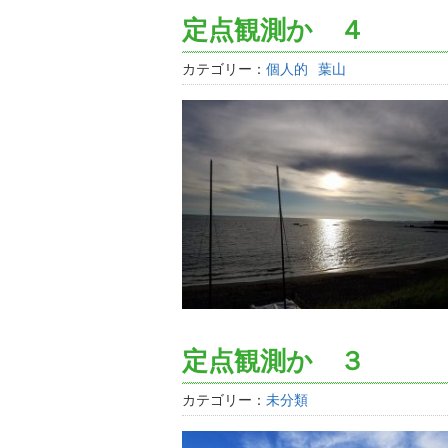
定点観測か ４
カテゴリー：
個人的
葉山
定点観測か ３
カテゴリー：
未分類