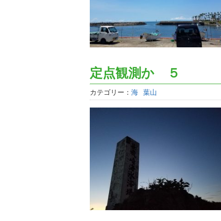
定点観測か ５
カテゴリー：
海
葉山