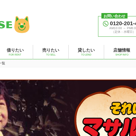
お問い合わせ
0120-201-
AM10:00 ～ PM6:0
（定休：水曜日）
借りたい
売りたい
貸したい
店舗情報
FOR RENT
TO SELL
TO LEND
SHOP INFO
事一覧