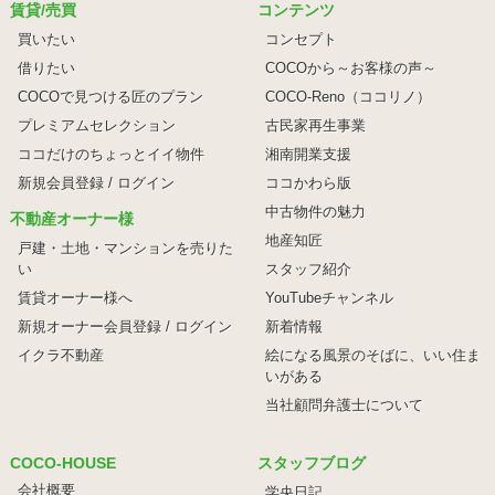
賃貸/売買
コンテンツ
買いたい
コンセプト
借りたい
COCOから～お客様の声～
COCOで見つける匠のプラン
COCO-Reno（ココリノ）
プレミアムセレクション
古民家再生事業
ココだけのちょっとイイ物件
湘南開業支援
新規会員登録 / ログイン
ココかわら版
中古物件の魅力
不動産オーナー様
地産知匠
戸建・土地・マンションを売りた
い
スタッフ紹介
賃貸オーナー様へ
YouTubeチャンネル
新規オーナー会員登録 / ログイン
新着情報
イクラ不動産
絵になる風景のそばに、
いい住ま
いがある
当社顧問弁護士について
COCO-HOUSE
スタッフブログ
会社概要
学央日記