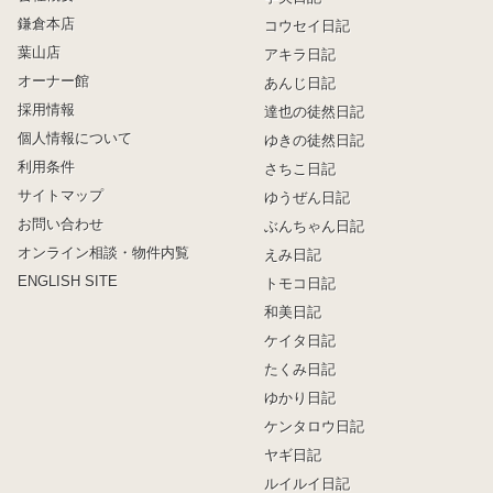
鎌倉本店
コウセイ日記
葉山店
アキラ日記
オーナー館
あんじ日記
採用情報
達也の徒然日記
個人情報について
ゆきの徒然日記
利用条件
さちこ日記
サイトマップ
ゆうぜん日記
お問い合わせ
ぶんちゃん日記
オンライン相談・物件内覧
えみ日記
ENGLISH SITE
トモコ日記
和美日記
ケイタ日記
たくみ日記
ゆかり日記
ケンタロウ日記
ヤギ日記
ルイルイ日記