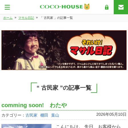
»
»
ホーム
マサル日記
「 古民家 」の記事一覧
“ 古民家 ”の記事一覧
comming soon! わたや
2026年05月10日
カテゴリー：
古民家
棚田
葉山
こんにちは。 先日、お客様から