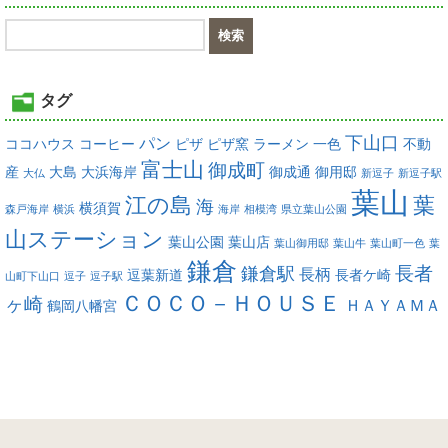
タグ
下山口
パン
ココハウス
コーヒー
ピザ
ピザ窯
ラーメン
一色
不動
富士山
御成町
産
大島
大浜海岸
御成通
御用邸
大仏
新逗子
新逗子駅
葉山
江の島
葉
海
横須賀
森戸海岸
横浜
海岸
相模湾
県立葉山公園
山ステーション
葉山公園
葉山店
葉山御用邸
葉山牛
葉山町一色
葉
鎌倉
長者
鎌倉駅
長柄
逗葉新道
長者ケ崎
山町下山口
逗子
逗子駅
ＣＯＣＯ－ＨＯＵＳＥ
ヶ崎
ＨＡＹＡＭＡ
鶴岡八幡宮