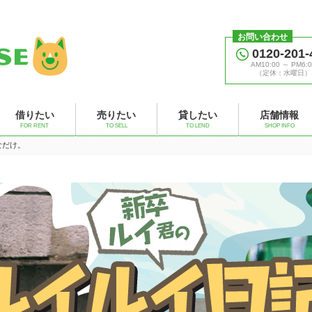
お問い合わせ
0120-201-
AM10:00 ～ PM6:0
（定休：水曜日）
借りたい
売りたい
貸したい
店舗情報
FOR RENT
TO SELL
TO LEND
SHOP INFO
なだけ。