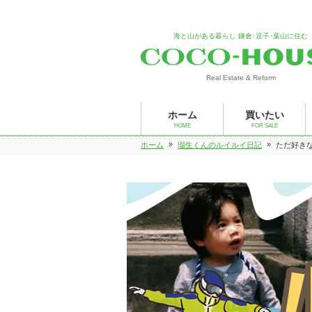
海と山がある暮らし 鎌倉･逗子･葉山に住む
Real Estate & Reform
ホーム
買いたい
HOME
FOR SALE
»
»
ホーム
瑠生くんのルイルイ日記
ただ好き