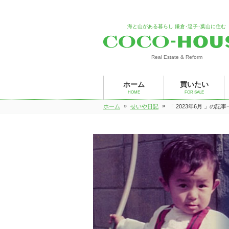
海と山がある暮らし 鎌倉･逗子･葉山に住む
Real Estate & Reform
ホーム
買いたい
HOME
FOR SALE
»
»
ホーム
せいや日記
「 2023年6月 」の記