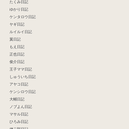
たくみ日記
ゆかり日記
ケンタロウ日記
ヤギ日記
ルイルイ日記
翼日記
もえ日記
正也日記
俊介日記
王子ママ日記
しゅういち日記
アヤコ日記
ケンシロウ日記
大輔日記
ノブよん日記
マサル日記
ひろみ日記