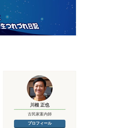
川根 正也
古民家案内師
プロフィール