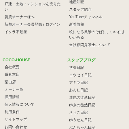
地産知匠
戸建・土地・マンションを売りた
い
スタッフ紹介
賃貸オーナー様へ
YouTubeチャンネル
新規オーナー会員登録 / ログイン
新着情報
イクラ不動産
絵になる風景のそばに、
いい住ま
いがある
当社顧問弁護士について
COCO-HOUSE
スタッフブログ
会社概要
学央日記
鎌倉本店
コウセイ日記
葉山店
アキラ日記
オーナー館
あんじ日記
採用情報
達也の徒然日記
個人情報について
ゆきの徒然日記
利用条件
さちこ日記
サイトマップ
ゆうぜん日記
お問い合わせ
ぶんちゃん日記