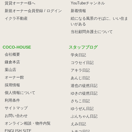
賃貸オーナー様へ
YouTubeチャンネル
新規オーナー会員登録 / ログイン
新着情報
イクラ不動産
絵になる風景のそばに、
いい住ま
いがある
当社顧問弁護士について
COCO-HOUSE
スタッフブログ
会社概要
学央日記
鎌倉本店
コウセイ日記
葉山店
アキラ日記
オーナー館
あんじ日記
採用情報
達也の徒然日記
個人情報について
ゆきの徒然日記
利用条件
さちこ日記
サイトマップ
ゆうぜん日記
お問い合わせ
ぶんちゃん日記
オンライン相談・物件内覧
えみ日記
ENGLISH SITE
トモコ日記