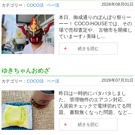
2026年08月01日
カテゴリー：
COCO活
ペー活
本日、御成通りのぼんぼり祭りー
ーー！ COCO-HOUSEでは、その
場で売却査定や、 古物市を開催し
ていまーす♪ 美味し…
続きを読む
ゆきちゃんおめざ
2026年07月31日
カテゴリー：
COCO活
ペー活
昨日は一時的にバタバタしまし
た、 管理物件のエアコン対応、
入居前チェックで電球切れてる問
題、 書類無くなった問題、など…
続きを読む