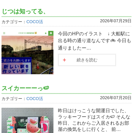
じつは知ってる、
2026年07月29日
カテゴリー：
COCO活
今回のHPのイラスト ↓ 大船駅に
出る時の通り道なんです🚲 今日も
通りましたー…
続きを読む
スイカーーーっ🍉
2026年07月20日
カテゴリー：
COCO活
昨日はけっこうな開運日でした、
ラッキーフードはスイカ🍉 そんな
昨日、これからご入居されるお部
屋の換気をしに行くと、 前…