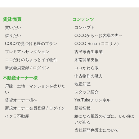
賃貸/売買
コンテンツ
買いたい
コンセプト
借りたい
COCOから～お客様の声～
COCOで見つける匠のプラン
COCO-Reno（ココリノ）
プレミアムセレクション
古民家再生事業
ココだけのちょっとイイ物件
湘南開業支援
新規会員登録 / ログイン
ココかわら版
中古物件の魅力
不動産オーナー様
地産知匠
戸建・土地・マンションを売りた
い
スタッフ紹介
賃貸オーナー様へ
YouTubeチャンネル
新規オーナー会員登録 / ログイン
新着情報
イクラ不動産
絵になる風景のそばに、
いい住ま
いがある
当社顧問弁護士について