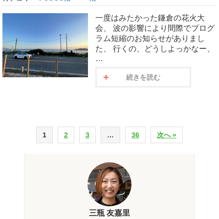
一度はみたかった鎌倉の花火大
会、 波の影響により間際でプログ
ラム短縮のお知らせがありまし
た、 行くの、どうしよっかなー、
…
続きを読む
1
2
3
…
36
次へ »
三瓶 友嘉里