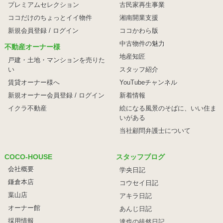
プレミアムセレクション
古民家再生事業
ココだけのちょっとイイ物件
湘南開業支援
新規会員登録 / ログイン
ココかわら版
中古物件の魅力
不動産オーナー様
地産知匠
戸建・土地・マンションを売りた
い
スタッフ紹介
賃貸オーナー様へ
YouTubeチャンネル
新規オーナー会員登録 / ログイン
新着情報
イクラ不動産
絵になる風景のそばに、
いい住ま
いがある
当社顧問弁護士について
COCO-HOUSE
スタッフブログ
会社概要
学央日記
鎌倉本店
コウセイ日記
葉山店
アキラ日記
オーナー館
あんじ日記
採用情報
達也の徒然日記