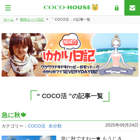
»
»
ホーム
愉快なぺー日記
「 COCO活 」の記事一覧
“ COCO活 ”の記事一覧
急に秋🍁
2025年09月24日
カテゴリー：
COCO活
未分類
急に秋ですねー🍁 もうじき、