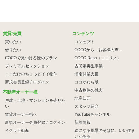
賃貸/売買
コンテンツ
買いたい
コンセプト
借りたい
COCOから～お客様の声～
COCOで見つける匠のプラン
COCO-Reno（ココリノ）
プレミアムセレクション
古民家再生事業
ココだけのちょっとイイ物件
湘南開業支援
新規会員登録 / ログイン
ココかわら版
中古物件の魅力
不動産オーナー様
地産知匠
戸建・土地・マンションを売りた
い
スタッフ紹介
賃貸オーナー様へ
YouTubeチャンネル
新規オーナー会員登録 / ログイン
新着情報
イクラ不動産
絵になる風景のそばに、
いい住ま
いがある