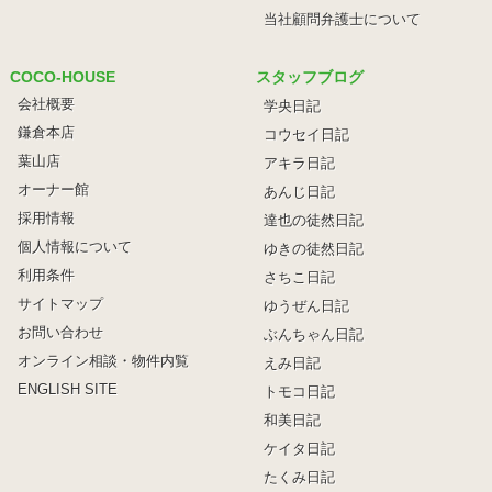
当社顧問弁護士について
COCO-HOUSE
スタッフブログ
会社概要
学央日記
鎌倉本店
コウセイ日記
葉山店
アキラ日記
オーナー館
あんじ日記
採用情報
達也の徒然日記
個人情報について
ゆきの徒然日記
利用条件
さちこ日記
サイトマップ
ゆうぜん日記
お問い合わせ
ぶんちゃん日記
オンライン相談・物件内覧
えみ日記
ENGLISH SITE
トモコ日記
和美日記
ケイタ日記
たくみ日記