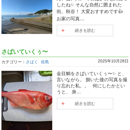
したね✨️ そんな自然に囲まれた
街。秋谷！ 大変おすすめです👍
お家の写真…
続きを読む
さばいていくぅ〜
2025年10月28日
カテゴリー：
さばく
佐島
金目鯛をさばいていくぅ〜✨️ と、
言いながら。 捌いた後の写真を撮
り忘れた私。。 何にしたかとい
うと、 身…
続きを読む