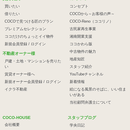
買いたい
コンセプト
借りたい
COCOから～お客様の声～
COCOで見つける匠のプラン
COCO-Reno（ココリノ）
プレミアムセレクション
古民家再生事業
ココだけのちょっとイイ物件
湘南開業支援
新規会員登録 / ログイン
ココかわら版
中古物件の魅力
不動産オーナー様
地産知匠
戸建・土地・マンションを売りた
い
スタッフ紹介
賃貸オーナー様へ
YouTubeチャンネル
新規オーナー会員登録 / ログイン
新着情報
イクラ不動産
絵になる風景のそばに、
いい住ま
いがある
当社顧問弁護士について
COCO-HOUSE
スタッフブログ
会社概要
学央日記