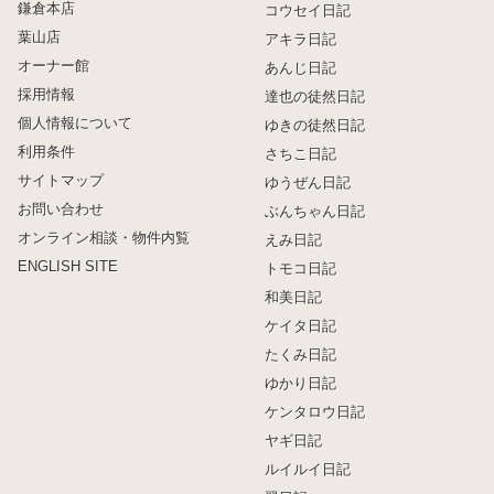
鎌倉本店
コウセイ日記
葉山店
アキラ日記
オーナー館
あんじ日記
採用情報
達也の徒然日記
個人情報について
ゆきの徒然日記
利用条件
さちこ日記
サイトマップ
ゆうぜん日記
お問い合わせ
ぶんちゃん日記
オンライン相談・物件内覧
えみ日記
ENGLISH SITE
トモコ日記
和美日記
ケイタ日記
たくみ日記
ゆかり日記
ケンタロウ日記
ヤギ日記
ルイルイ日記