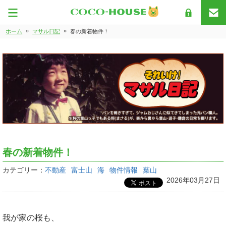
»
»
ホーム
マサル日記
春の新着物件！
春の新着物件！
カテゴリー：
不動産
富士山
海
物件情報
葉山
2026年03月27日
我が家の桜も、