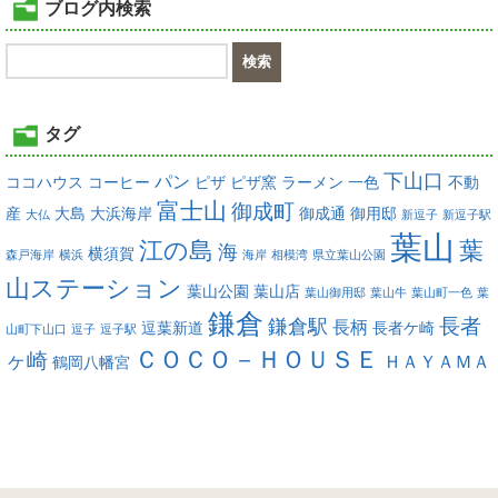
ブログ内検索
タグ
下山口
パン
ココハウス
コーヒー
ピザ
ピザ窯
ラーメン
一色
不動
富士山
御成町
産
大島
大浜海岸
御成通
御用邸
大仏
新逗子
新逗子駅
葉山
江の島
葉
海
横須賀
森戸海岸
横浜
海岸
相模湾
県立葉山公園
山ステーション
葉山公園
葉山店
葉山御用邸
葉山牛
葉山町一色
葉
鎌倉
長者
鎌倉駅
長柄
逗葉新道
長者ケ崎
山町下山口
逗子
逗子駅
ＣＯＣＯ－ＨＯＵＳＥ
ヶ崎
ＨＡＹＡＭＡ
鶴岡八幡宮