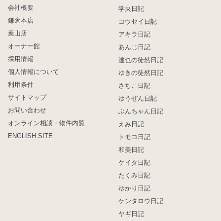
会社概要
学央日記
鎌倉本店
コウセイ日記
葉山店
アキラ日記
オーナー館
あんじ日記
採用情報
達也の徒然日記
個人情報について
ゆきの徒然日記
利用条件
さちこ日記
サイトマップ
ゆうぜん日記
お問い合わせ
ぶんちゃん日記
オンライン相談・物件内覧
えみ日記
ENGLISH SITE
トモコ日記
和美日記
ケイタ日記
たくみ日記
ゆかり日記
ケンタロウ日記
ヤギ日記