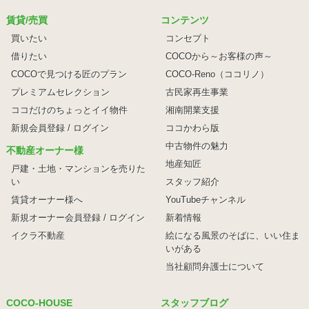
賃貸/売買
コンテンツ
買いたい
コンセプト
借りたい
COCOから～お客様の声～
COCOで見つける匠のプラン
COCO-Reno（ココリノ）
プレミアムセレクション
古民家再生事業
ココだけのちょっとイイ物件
湘南開業支援
新規会員登録 / ログイン
ココかわら版
中古物件の魅力
不動産オーナー様
地産知匠
戸建・土地・マンションを売りた
い
スタッフ紹介
賃貸オーナー様へ
YouTubeチャンネル
新規オーナー会員登録 / ログイン
新着情報
イクラ不動産
絵になる風景のそばに、
いい住ま
いがある
当社顧問弁護士について
COCO-HOUSE
スタッフブログ