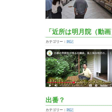
「近所は明月院（動画
カテゴリー：
雑記
出番？
カテゴリー：
雑記