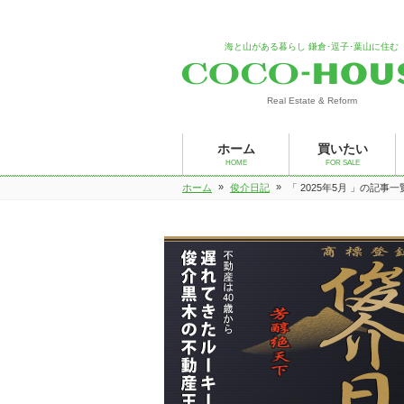
海と山がある暮らし 鎌倉･逗子･葉山に住む
Real Estate & Reform
ホーム
買いたい
HOME
FOR SALE
»
»
ホーム
俊介日記
「 2025年5月 」の記事一