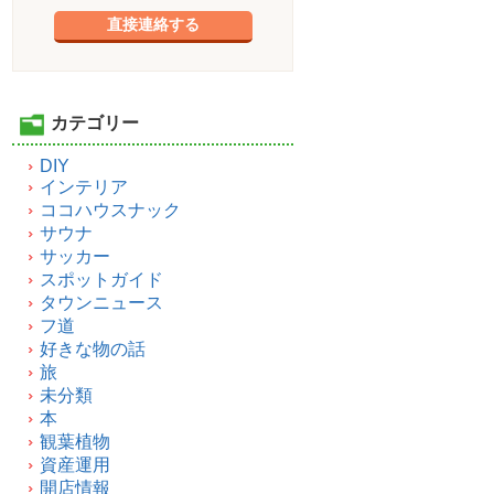
直接連絡する
カテゴリー
DIY
インテリア
ココハウスナック
サウナ
サッカー
スポットガイド
タウンニュース
フ道
好きな物の話
旅
未分類
本
観葉植物
資産運用
開店情報