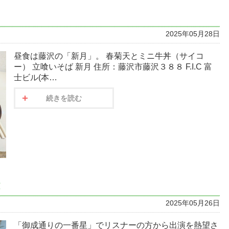
2025年05月28日
昼食は藤沢の「新月」。 春菊天とミニ牛丼（サイコ
ー） 立喰いそば 新月 住所：藤沢市藤沢３８８ F.I.C 富
士ビル(本…
続きを読む
2025年05月26日
「御成通りの一番星」でリスナーの方から出演を熱望さ