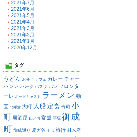
2021年7月
2021年6月
2021年5月
2021年4月
2021年3月
2021年2月
2021年1月
2020年12月
タグ
うどん
カレー
チャー
お弁当
カフェ
ハン
フロンタ
パスタ
パン
ハンバーグ
ラーメン
ーレ
動
ポッドキャスト
小
大船
定食
画
大町
寿司
北鎌倉
御成
町
居酒屋
常盤
平塚
山ノ内
町
旅行
扇ガ谷
材木座
御成通り
手広