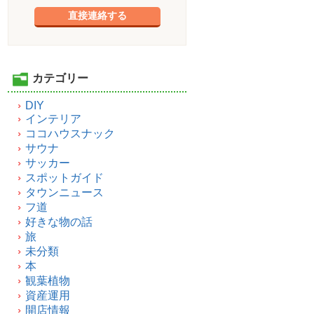
直接連絡する
カテゴリー
DIY
インテリア
ココハウスナック
サウナ
サッカー
スポットガイド
タウンニュース
フ道
好きな物の話
旅
未分類
本
観葉植物
資産運用
開店情報