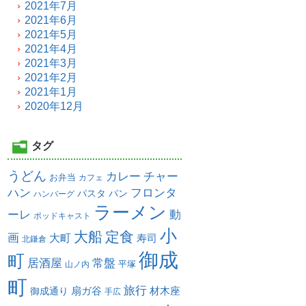
2021年7月
2021年6月
2021年5月
2021年4月
2021年3月
2021年2月
2021年1月
2020年12月
タグ
うどん
カレー
チャー
お弁当
カフェ
ハン
フロンタ
パスタ
パン
ハンバーグ
ラーメン
ーレ
動
ポッドキャスト
小
大船
定食
画
大町
寿司
北鎌倉
御成
町
居酒屋
常盤
平塚
山ノ内
町
旅行
扇ガ谷
材木座
御成通り
手広