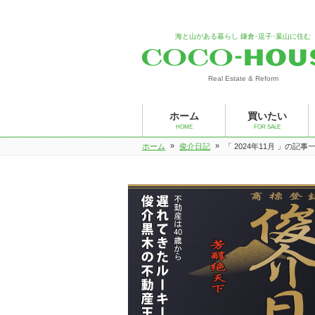
海と山がある暮らし 鎌倉･逗子･葉山に住む
Real Estate & Reform
ホーム
買いたい
HOME
FOR SALE
»
»
ホーム
俊介日記
「 2024年11月 」の記事