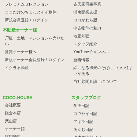
プレミアムセレクション
古民家再生事業
ココだけのちょっとイイ物件
湘南開業支援
新規会員登録 / ログイン
ココかわら版
中古物件の魅力
不動産オーナー様
地産知匠
戸建・土地・マンションを売りた
い
スタッフ紹介
賃貸オーナー様へ
YouTubeチャンネル
新規オーナー会員登録 / ログイン
新着情報
イクラ不動産
絵になる風景のそばに、
いい住ま
いがある
当社顧問弁護士について
COCO-HOUSE
スタッフブログ
会社概要
学央日記
鎌倉本店
コウセイ日記
葉山店
アキラ日記
オーナー館
あんじ日記
採用情報