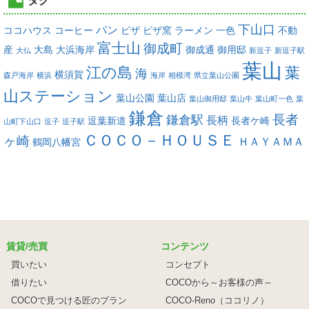
タグ
下山口
パン
ココハウス
コーヒー
ピザ
ピザ窯
ラーメン
一色
不動
富士山
御成町
産
大島
大浜海岸
御成通
御用邸
大仏
新逗子
新逗子駅
葉山
江の島
葉
海
横須賀
森戸海岸
横浜
海岸
相模湾
県立葉山公園
山ステーション
葉山公園
葉山店
葉山御用邸
葉山牛
葉山町一色
葉
鎌倉
長者
鎌倉駅
長柄
逗葉新道
長者ケ崎
山町下山口
逗子
逗子駅
ＣＯＣＯ－ＨＯＵＳＥ
ヶ崎
ＨＡＹＡＭＡ
鶴岡八幡宮
賃貸/売買
コンテンツ
買いたい
コンセプト
借りたい
COCOから～お客様の声～
COCOで見つける匠のプラン
COCO-Reno（ココリノ）