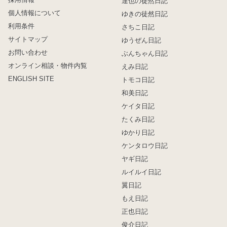
達也の徒然日記
個人情報について
ゆきの徒然日記
利用条件
さちこ日記
サイトマップ
ゆうぜん日記
お問い合わせ
ぶんちゃん日記
オンライン相談・物件内覧
えみ日記
ENGLISH SITE
トモコ日記
和美日記
ケイタ日記
たくみ日記
ゆかり日記
ケンタロウ日記
ヤギ日記
ルイルイ日記
翼日記
もえ日記
正也日記
俊介日記