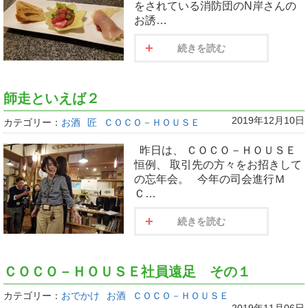
をされている消防団のN岸さんの
お誘…
続きを読む
師走といえば２
2019年12月10日
カテゴリー：
お酒
匠
ＣＯＣＯ－ＨＯＵＳＥ
昨日は、 ＣＯＣＯ－ＨＯＵＳＥ
恒例、 取引先の方々をお招きして
の忘年会。 今年の司会進行Ｍ
Ｃ…
続きを読む
ＣＯＣＯ－ＨＯＵＳＥ社員遠足 その１
カテゴリー：
おでかけ
お酒
ＣＯＣＯ－ＨＯＵＳＥ
2019年11月06日