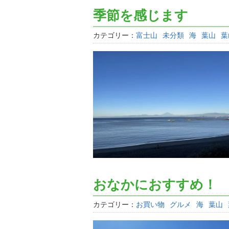
季節を感じます
カテゴリー：
富士山
未分類
海
葉山
葉
おなかにおすすめ！
カテゴリー：
お買い物
グルメ
海
葉山