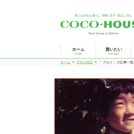
海と山がある暮らし 鎌倉･逗子･葉山に住む
Real Estate & Reform
ホーム
買いたい
HOME
FOR SALE
»
»
ホーム
マサル日記
「 グルメ 」の記事一覧