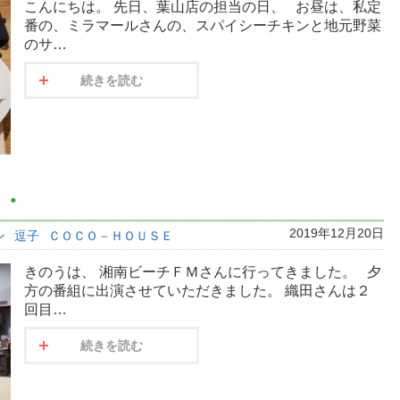
こんにちは。 先日、葉山店の担当の日、 お昼は、私定
番の、ミラマールさんの、スパイシーチキンと地元野菜
のサ…
続きを読む
・・
2019年12月20日
ン
逗子
ＣＯＣＯ－ＨＯＵＳＥ
きのうは、 湘南ビーチＦＭさんに行ってきました。 夕
方の番組に出演させていただきました。 織田さんは２
回目…
続きを読む