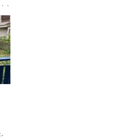
、、、
た。