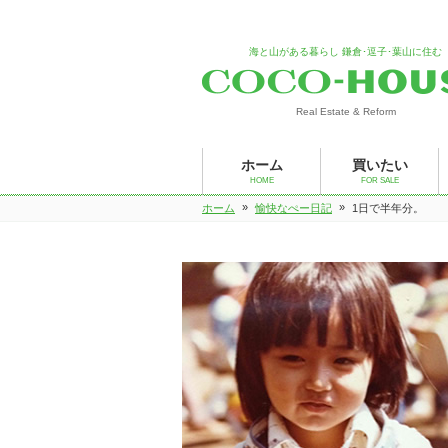
海と山がある暮らし 鎌倉･逗子･葉山に住む
Real Estate & Reform
ホーム
買いたい
HOME
FOR SALE
»
»
ホーム
愉快なぺー日記
1日で半年分。