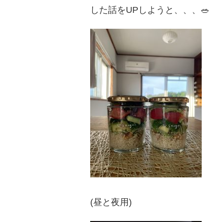
した話をUPしようと、、、🥗
(昼と夜用)