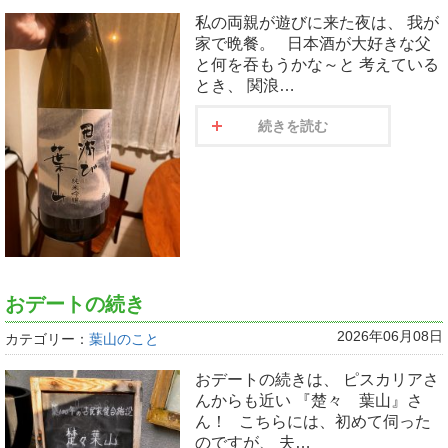
私の両親が遊びに来た夜は、 我が
家で晩餐。 日本酒が大好きな父
と何を吞もうかな～と 考えている
とき、 関浪…
続きを読む
おデートの続き
2026年06月08日
カテゴリー：
葉山のこと
おデートの続きは、 ピスカリアさ
んからも近い 『楚々 葉山』さ
ん！ こちらには、初めて伺った
のですが、 夫…