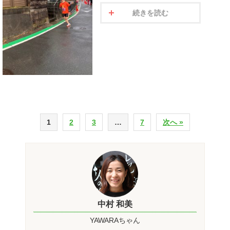
続きを読む
1
2
3
…
7
次へ »
中村 和美
YAWARAちゃん