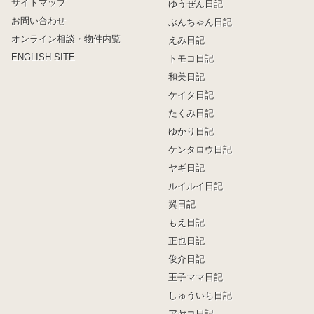
サイトマップ
ゆうぜん日記
お問い合わせ
ぶんちゃん日記
オンライン相談・物件内覧
えみ日記
ENGLISH SITE
トモコ日記
和美日記
ケイタ日記
たくみ日記
ゆかり日記
ケンタロウ日記
ヤギ日記
ルイルイ日記
翼日記
もえ日記
正也日記
俊介日記
王子ママ日記
しゅういち日記
アヤコ日記