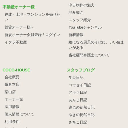
中古物件の魅力
不動産オーナー様
地産知匠
戸建・土地・マンションを売りた
い
スタッフ紹介
賃貸オーナー様へ
YouTubeチャンネル
新規オーナー会員登録 / ログイン
新着情報
イクラ不動産
絵になる風景のそばに、
いい住ま
いがある
当社顧問弁護士について
COCO-HOUSE
スタッフブログ
会社概要
学央日記
鎌倉本店
コウセイ日記
葉山店
アキラ日記
オーナー館
あんじ日記
採用情報
達也の徒然日記
個人情報について
ゆきの徒然日記
利用条件
さちこ日記