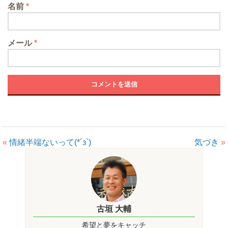
名前
*
メール
*
«
情緒半端ないって(*´з`)
気づき
»
古垣 大輔
希望と夢をキャッチ