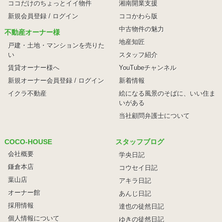
ココだけのちょっとイイ物件
湘南開業支援
新規会員登録 / ログイン
ココかわら版
中古物件の魅力
不動産オーナー様
地産知匠
戸建・土地・マンションを売りた
い
スタッフ紹介
賃貸オーナー様へ
YouTubeチャンネル
新規オーナー会員登録 / ログイン
新着情報
イクラ不動産
絵になる風景のそばに、
いい住ま
いがある
当社顧問弁護士について
COCO-HOUSE
スタッフブログ
会社概要
学央日記
鎌倉本店
コウセイ日記
葉山店
アキラ日記
オーナー館
あんじ日記
採用情報
達也の徒然日記
個人情報について
ゆきの徒然日記