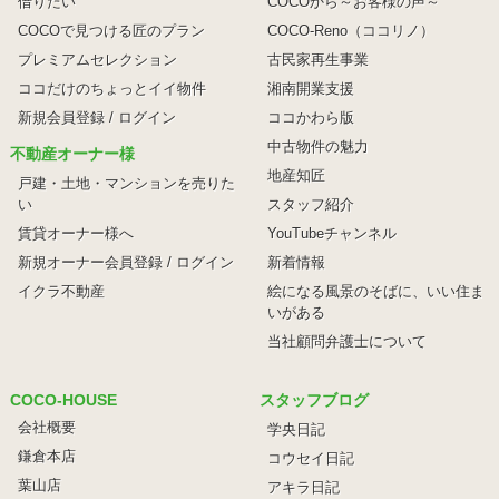
借りたい
COCOから～お客様の声～
COCOで見つける匠のプラン
COCO-Reno（ココリノ）
プレミアムセレクション
古民家再生事業
ココだけのちょっとイイ物件
湘南開業支援
新規会員登録 / ログイン
ココかわら版
中古物件の魅力
不動産オーナー様
地産知匠
戸建・土地・マンションを売りた
い
スタッフ紹介
賃貸オーナー様へ
YouTubeチャンネル
新規オーナー会員登録 / ログイン
新着情報
イクラ不動産
絵になる風景のそばに、
いい住ま
いがある
当社顧問弁護士について
COCO-HOUSE
スタッフブログ
会社概要
学央日記
鎌倉本店
コウセイ日記
葉山店
アキラ日記