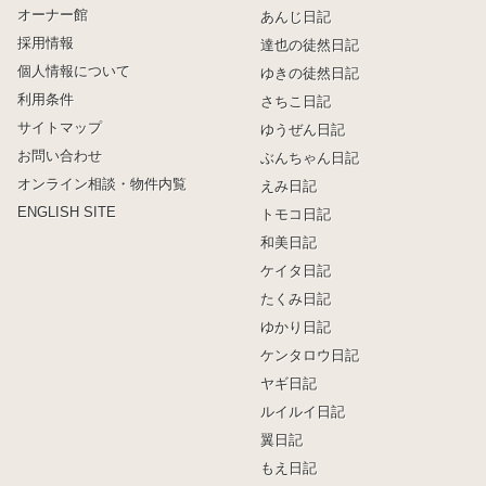
オーナー館
あんじ日記
採用情報
達也の徒然日記
個人情報について
ゆきの徒然日記
利用条件
さちこ日記
サイトマップ
ゆうぜん日記
お問い合わせ
ぶんちゃん日記
オンライン相談・物件内覧
えみ日記
ENGLISH SITE
トモコ日記
和美日記
ケイタ日記
たくみ日記
ゆかり日記
ケンタロウ日記
ヤギ日記
ルイルイ日記
翼日記
もえ日記