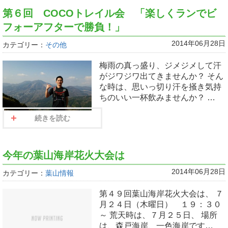
第６回 COCOトレイル会 「楽しくランでビ
フォーアフターで勝負！」
2014年06月28日
カテゴリー：
その他
梅雨の真っ盛り、ジメジメして汗
がジワジワ出てきませんか？ そん
な時は、思いっ切り汗を掻き気持
ちのいい一杯飲みませんか？ …
続きを読む
今年の葉山海岸花火大会は
2014年06月28日
カテゴリー：
葉山情報
第４９回葉山海岸花火大会は、 ７
月２４日（木曜日） １９：３０
～ 荒天時は、７月２５日、 場所
は、森戸海岸、一色海岸です…