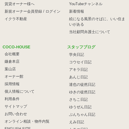
賃貸オーナー様へ
YouTubeチャンネル
新規オーナー会員登録 / ログイン
新着情報
イクラ不動産
絵になる風景のそばに、
いい住ま
いがある
当社顧問弁護士について
COCO-HOUSE
スタッフブログ
会社概要
学央日記
鎌倉本店
コウセイ日記
葉山店
アキラ日記
オーナー館
あんじ日記
採用情報
達也の徒然日記
個人情報について
ゆきの徒然日記
利用条件
さちこ日記
サイトマップ
ゆうぜん日記
お問い合わせ
ぶんちゃん日記
オンライン相談・物件内覧
えみ日記
ENGLISH SITE