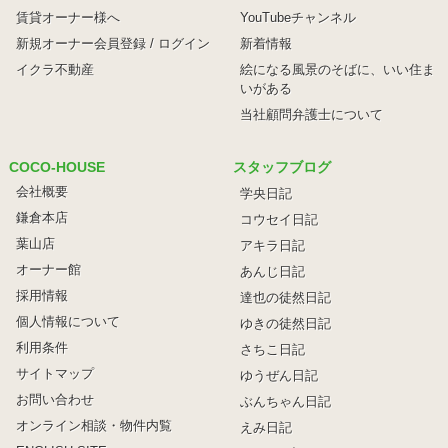
賃貸オーナー様へ
YouTubeチャンネル
新規オーナー会員登録 / ログイン
新着情報
イクラ不動産
絵になる風景のそばに、
いい住ま
いがある
当社顧問弁護士について
COCO-HOUSE
スタッフブログ
会社概要
学央日記
鎌倉本店
コウセイ日記
葉山店
アキラ日記
オーナー館
あんじ日記
採用情報
達也の徒然日記
個人情報について
ゆきの徒然日記
利用条件
さちこ日記
サイトマップ
ゆうぜん日記
お問い合わせ
ぶんちゃん日記
オンライン相談・物件内覧
えみ日記