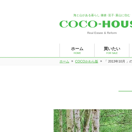
海と山がある暮らし 鎌倉･逗子･葉山に住む
Real Estate & Reform
ホーム
買いたい
HOME
FOR SALE
»
»
ホーム
COCOかわら版
「 2013年10月 