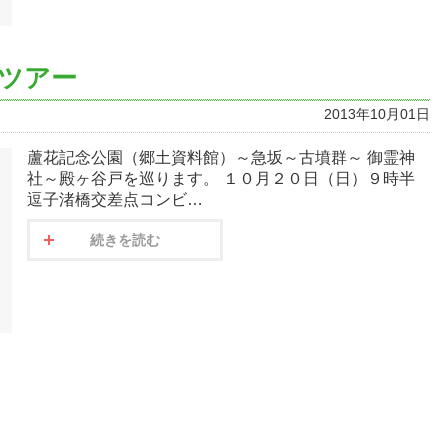
ツアー
2013年10月01日
蘆花記念公園（郷土資料館）～急坂～古墳群～ 御霊神
社～殿ヶ谷戸を巡ります。 １０月２０日（日）９時半
逗子渚橋交差点コンビ…
続きを読む