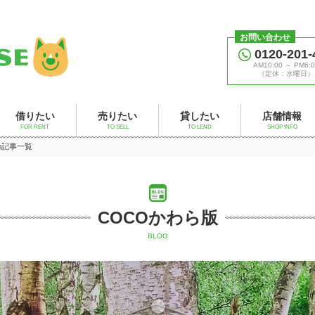
お問い合わせ
0120-201-
AM10:00 ～ PM6:0
（定休：水曜日）
借りたい
売りたい
貸したい
店舗情報
FOR RENT
TO SELL
TO LEND
SHOP INFO
」の記事一覧
COCOかわら版
BLOG