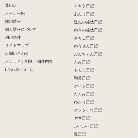
葉山店
アキラ日記
オーナー館
あんじ日記
採用情報
達也の徒然日記
個人情報について
ゆきの徒然日記
利用条件
さちこ日記
サイトマップ
ゆうぜん日記
お問い合わせ
ぶんちゃん日記
オンライン相談・物件内覧
えみ日記
ENGLISH SITE
トモコ日記
和美日記
ケイタ日記
たくみ日記
ゆかり日記
ケンタロウ日記
ヤギ日記
ルイルイ日記
翼日記