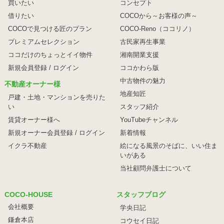
買いたい
コンセプト
借りたい
COCOから～お客様の声～
COCOで見つける匠のプラン
COCO-Reno（ココリノ）
プレミアムセレクション
古民家再生事業
ココだけのちょっとイイ物件
湘南開業支援
新規会員登録 / ログイン
ココかわら版
中古物件の魅力
不動産オーナー様
地産知匠
戸建・土地・マンションを売りた
い
スタッフ紹介
賃貸オーナー様へ
YouTubeチャンネル
新規オーナー会員登録 / ログイン
新着情報
イクラ不動産
絵になる風景のそばに、
いい住ま
いがある
当社顧問弁護士について
COCO-HOUSE
スタッフブログ
会社概要
学央日記
鎌倉本店
コウセイ日記