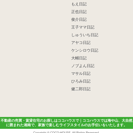
もえ日記
正也日記
俊介日記
王子ママ日記
しゅういち日記
アヤコ日記
ケンシロウ日記
大輔日記
ノブよん日記
マサル日記
ひろみ日記
健二郎日記
不動産の売買・賃貸住宅のお探しはココハウスで｜ココハウスでは海や山、大自然
に囲まれた湘南で、家族で楽しむライフスタイルのお手伝いをいたします。
Copyright ©
COCO-HOUSE
. All Rights Reserved.