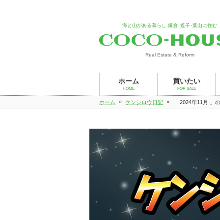
海と山がある暮らし 鎌倉･逗子･葉山に住む
Real Estate & Reform
ホーム
買いたい
HOME
FOR SALE
»
»
ホーム
ケンシロウ日記
「 2024年11月 