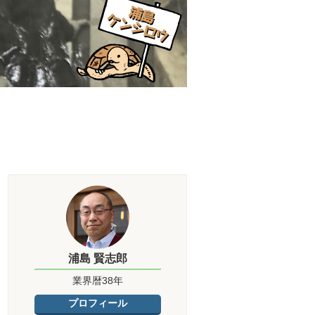
浦島 賢志郎
業界暦38年
プロフィール