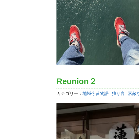
Reunion２
カテゴリー：
地域今昔物語
独り言
素敵