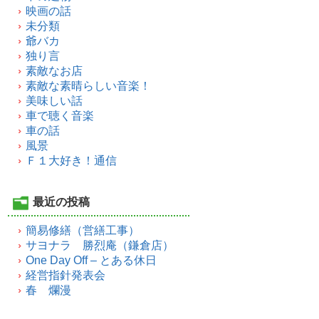
映画の話
未分類
爺バカ
独り言
素敵なお店
素敵な素晴らしい音楽！
美味しい話
車で聴く音楽
車の話
風景
Ｆ１大好き！通信
最近の投稿
簡易修繕（営繕工事）
サヨナラ 勝烈庵（鎌倉店）
One Day Off – とある休日
経営指針発表会
春 爛漫