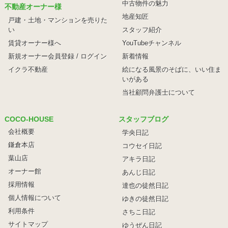
中古物件の魅力
不動産オーナー様
地産知匠
戸建・土地・マンションを売りた
い
スタッフ紹介
賃貸オーナー様へ
YouTubeチャンネル
新規オーナー会員登録 / ログイン
新着情報
イクラ不動産
絵になる風景のそばに、
いい住ま
いがある
当社顧問弁護士について
COCO-HOUSE
スタッフブログ
会社概要
学央日記
鎌倉本店
コウセイ日記
葉山店
アキラ日記
オーナー館
あんじ日記
採用情報
達也の徒然日記
個人情報について
ゆきの徒然日記
利用条件
さちこ日記
サイトマップ
ゆうぜん日記