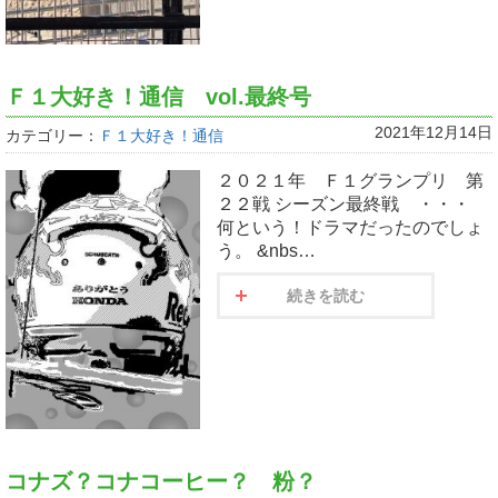
Ｆ１大好き！通信 vol.最終号
2021年12月14日
カテゴリー：
Ｆ１大好き！通信
２０２１年 Ｆ１グランプリ 第
２２戦 シーズン最終戦 ・・・
何という！ドラマだったのでしょ
う。 &nbs…
続きを読む
コナズ？コナコーヒー？ 粉？