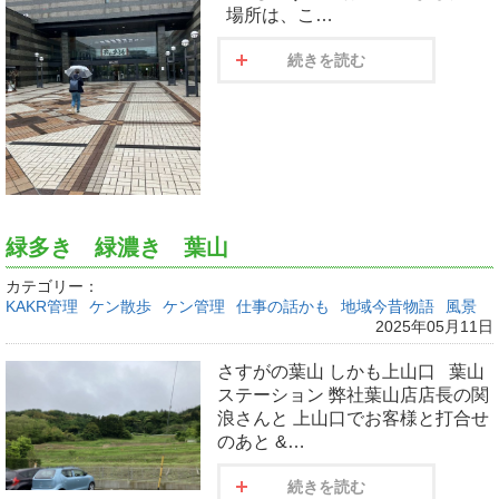
場所は、こ…
続きを読む
緑多き 緑濃き 葉山
カテゴリー：
KAKR管理
ケン散歩
ケン管理
仕事の話かも
地域今昔物語
風景
2025年05月11日
さすがの葉山 しかも上山口 葉山
ステーション 弊社葉山店店長の関
浪さんと 上山口でお客様と打合せ
のあと &…
続きを読む