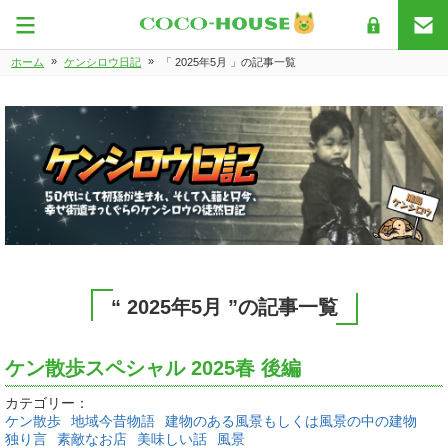
»
»
ホーム
ケンシロウ日記
「 2025年5月 」の記事一覧
“ 2025年5月 ”の記事一覧
ケン散歩スペシャル 2025春 後編
カテゴリー：
ケン散歩
地域今昔物語
建物のある風景もしくは風景の中の建物
独り言
素敵なお店
美味しい話
風景