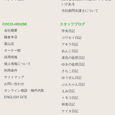
いがある
当社顧問弁護士について
COCO-HOUSE
スタッフブログ
会社概要
学央日記
鎌倉本店
コウセイ日記
葉山店
アキラ日記
オーナー館
あんじ日記
採用情報
達也の徒然日記
個人情報について
ゆきの徒然日記
利用条件
さちこ日記
サイトマップ
ゆうぜん日記
お問い合わせ
ぶんちゃん日記
オンライン相談・物件内覧
えみ日記
ENGLISH SITE
トモコ日記
和美日記
ケイタ日記