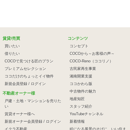
賃貸/売買
コンテンツ
買いたい
コンセプト
借りたい
COCOから～お客様の声～
COCOで見つける匠のプラン
COCO-Reno（ココリノ）
プレミアムセレクション
古民家再生事業
ココだけのちょっとイイ物件
湘南開業支援
新規会員登録 / ログイン
ココかわら版
中古物件の魅力
不動産オーナー様
地産知匠
戸建・土地・マンションを売りた
い
スタッフ紹介
賃貸オーナー様へ
YouTubeチャンネル
新規オーナー会員登録 / ログイン
新着情報
イクラ不動産
絵になる風景のそばに、
いい住ま