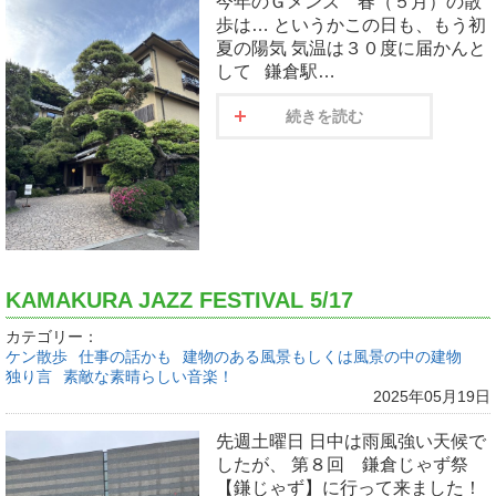
今年のＧメンズ 春（５月）の散
歩は… というかこの日も、もう初
夏の陽気 気温は３０度に届かんと
して 鎌倉駅…
続きを読む
KAMAKURA JAZZ FESTIVAL 5/17
カテゴリー：
ケン散歩
仕事の話かも
建物のある風景もしくは風景の中の建物
独り言
素敵な素晴らしい音楽！
2025年05月19日
先週土曜日 日中は雨風強い天候で
したが、 第８回 鎌倉じゃず祭
【鎌じゃず】に行って来ました！