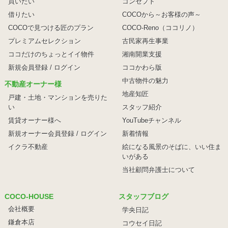
買いたい
コンセプト
借りたい
COCOから～お客様の声～
COCOで見つける匠のプラン
COCO-Reno（ココリノ）
プレミアムセレクション
古民家再生事業
ココだけのちょっとイイ物件
湘南開業支援
新規会員登録 / ログイン
ココかわら版
中古物件の魅力
不動産オーナー様
地産知匠
戸建・土地・マンションを売りた
い
スタッフ紹介
賃貸オーナー様へ
YouTubeチャンネル
新規オーナー会員登録 / ログイン
新着情報
イクラ不動産
絵になる風景のそばに、
いい住ま
いがある
当社顧問弁護士について
COCO-HOUSE
スタッフブログ
会社概要
学央日記
鎌倉本店
コウセイ日記