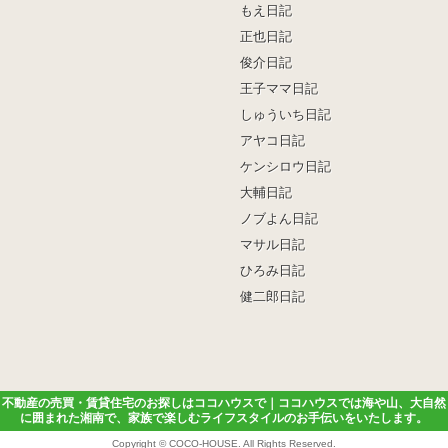
もえ日記
正也日記
俊介日記
王子ママ日記
しゅういち日記
アヤコ日記
ケンシロウ日記
大輔日記
ノブよん日記
マサル日記
ひろみ日記
健二郎日記
不動産の売買・賃貸住宅のお探しはココハウスで｜ココハウスでは海や山、大自然
に囲まれた湘南で、家族で楽しむライフスタイルのお手伝いをいたします。
Copyright ©
COCO-HOUSE
. All Rights Reserved.