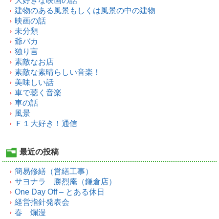
大好きな映画の話
建物のある風景もしくは風景の中の建物
映画の話
未分類
爺バカ
独り言
素敵なお店
素敵な素晴らしい音楽！
美味しい話
車で聴く音楽
車の話
風景
Ｆ１大好き！通信
最近の投稿
簡易修繕（営繕工事）
サヨナラ 勝烈庵（鎌倉店）
One Day Off – とある休日
経営指針発表会
春 爛漫