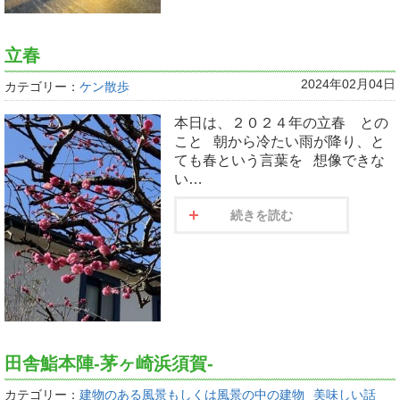
立春
2024年02月04日
カテゴリー：
ケン散歩
本日は、２０２４年の立春 との
こと 朝から冷たい雨が降り、と
ても春という言葉を 想像できな
い…
続きを読む
田舎鮨本陣-茅ヶ崎浜須賀-
カテゴリー：
建物のある風景もしくは風景の中の建物
美味しい話