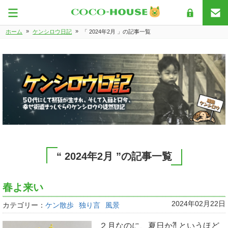
»
»
ホーム
ケンシロウ日記
「 2024年2月 」の記事一覧
“ 2024年2月 ”の記事一覧
春よ来い
2024年02月22日
カテゴリー：
ケン散歩
独り言
風景
２月なのに、夏日か⁈ というほど