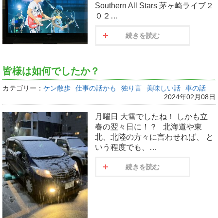
Southern All Stars 茅ヶ崎ライブ２
０２…
続きを読む
皆様は如何でしたか？
カテゴリー：
ケン散歩
仕事の話かも
独り言
美味しい話
車の話
2024年02月08日
月曜日 大雪でしたね！ しかも立
春の翌々日に！？ 北海道や東
北、北陸の方々に言わせれば、 と
いう程度でも、…
続きを読む