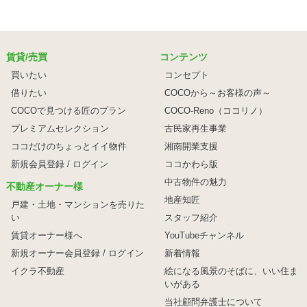
賃貸/売買
コンテンツ
買いたい
コンセプト
借りたい
COCOから～お客様の声～
COCOで見つける匠のプラン
COCO-Reno（ココリノ）
プレミアムセレクション
古民家再生事業
ココだけのちょっとイイ物件
湘南開業支援
新規会員登録 / ログイン
ココかわら版
中古物件の魅力
不動産オーナー様
地産知匠
戸建・土地・マンションを売りた
い
スタッフ紹介
賃貸オーナー様へ
YouTubeチャンネル
新規オーナー会員登録 / ログイン
新着情報
イクラ不動産
絵になる風景のそばに、
いい住ま
いがある
当社顧問弁護士について