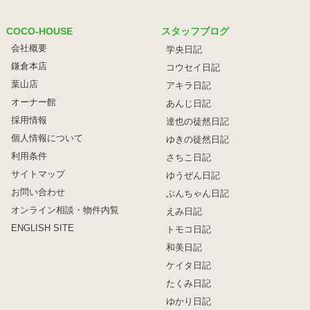
COCO-HOUSE
スタッフブログ
会社概要
学央日記
鎌倉本店
コウセイ日記
葉山店
アキラ日記
オーナー館
あんじ日記
採用情報
達也の徒然日記
個人情報について
ゆきの徒然日記
利用条件
さちこ日記
サイトマップ
ゆうぜん日記
お問い合わせ
ぶんちゃん日記
オンライン相談・物件内覧
えみ日記
ENGLISH SITE
トモコ日記
和美日記
ケイタ日記
たくみ日記
ゆかり日記