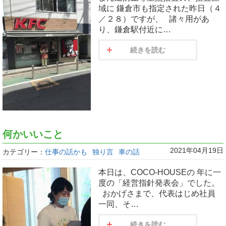
域に 鎌倉市も指定された昨日（４
／２８）ですが、 諸々用があ
り、鎌倉駅付近に…
続きを読む
何かいいこと
2021年04月19日
カテゴリー：
仕事の話かも
独り言
車の話
本日は、COCO-HOUSEの 年に一
度の「経営指針発表会」でした。
おかげさまで、代表はじめ社員
一同、そ…
続きを読む