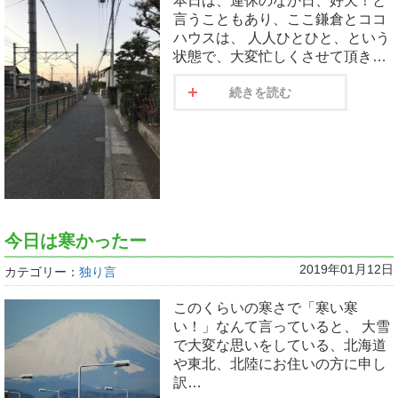
本日は、連休のなか日、好天！と
言うこともあり、ここ鎌倉とココ
ハウスは、 人人ひとひと、という
状態で、大変忙しくさせて頂き…
続きを読む
今日は寒かったー
2019年01月12日
カテゴリー：
独り言
このくらいの寒さで「寒い寒
い！」なんて言っていると、 大雪
で大変な思いをしている、北海道
や東北、北陸にお住いの方に申し
訳…