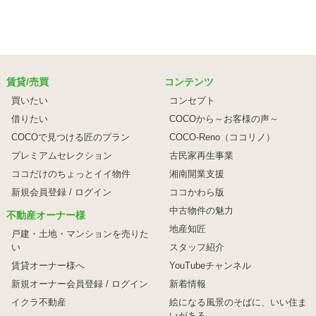
賃貸/売買
コンテンツ
買いたい
コンセプト
借りたい
COCOから～お客様の声～
COCOで見つける匠のプラン
COCO-Reno（ココリノ）
プレミアムセレクション
古民家再生事業
ココだけのちょっとイイ物件
湘南開業支援
新規会員登録 / ログイン
ココかわら版
中古物件の魅力
不動産オーナー様
地産知匠
戸建・土地・マンションを売りた
い
スタッフ紹介
賃貸オーナー様へ
YouTubeチャンネル
新規オーナー会員登録 / ログイン
新着情報
イクラ不動産
絵になる風景のそばに、
いい住ま
いがある