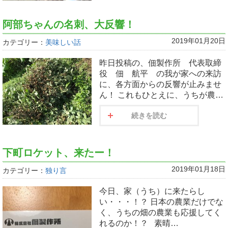
阿部ちゃんの名刺、大反響！
2019年01月20日
カテゴリー：
美味しい話
昨日投稿の、佃製作所 代表取締
役 佃 航平 の我が家への来訪
に、各方面からの反響が止みませ
ん！ これもひとえに、うちが農…
続きを読む
下町ロケット、来たー！
2019年01月18日
カテゴリー：
独り言
今日、家（うち）に来たらし
い・・・！？ 日本の農業だけでな
く、うちの畑の農業も応援してく
れるのか！？ 素晴…