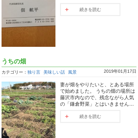
続きを読む
うちの畑
2019年01月17日
カテゴリー：
独り言
美味しい話
風景
妻が畑をやりたいと、とある場所
で始めました。 うちの畑の場所は
藤沢市内なので、残念ながら人気
の「鎌倉野菜」とはいきません…
続きを読む