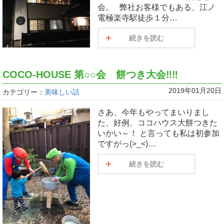
会。 弊社お客様でもある、江ノ
電極楽寺駅徒歩１分…
続きを読む
COCO-HOUSE 第○○会 餅つき大会‼‼
2019年01月20日
カテゴリー：
美味しい話
さあ、今年もやってまいりまし
た、好例、ココハウス大餅つきた
いかい～！ と言っても私は初参加
ですがっ(>_<)…
続きを読む