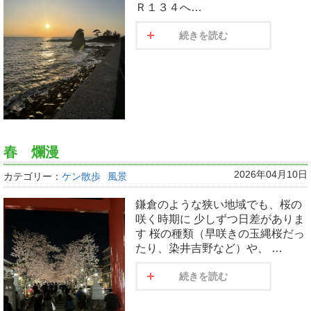
Ｒ１３４へ…
続きを読む
春 爛漫
2026年04月10日
カテゴリー：
ケン散歩
風景
鎌倉のような狭い地域でも、桜の
咲く時期に 少しずつ日差がありま
す 桜の種類（早咲きの玉縄桜だっ
たり、染井吉野など）や、 …
続きを読む