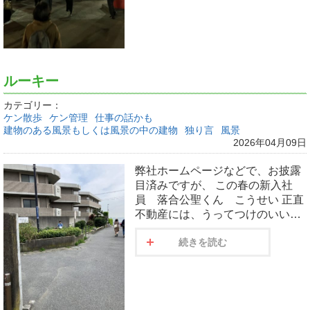
ルーキー
カテゴリー：
ケン散歩
ケン管理
仕事の話かも
建物のある風景もしくは風景の中の建物
独り言
風景
2026年04月09日
弊社ホームページなどで、お披露
目済みですが、 この春の新入社
員 落合公聖くん こうせい 正直
不動産には、うってつけのいい…
続きを読む