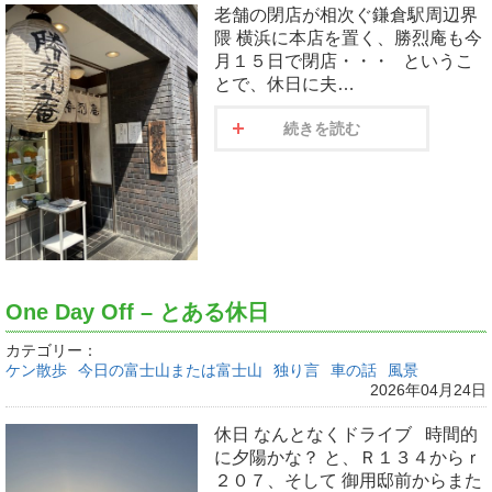
老舗の閉店が相次ぐ鎌倉駅周辺界
隈 横浜に本店を置く、勝烈庵も今
月１５日で閉店・・・ というこ
とで、休日に夫…
続きを読む
One Day Off – とある休日
カテゴリー：
ケン散歩
今日の富士山または富士山
独り言
車の話
風景
2026年04月24日
休日 なんとなくドライブ 時間的
に夕陽かな？ と、Ｒ１３４からｒ
２０７、そして 御用邸前からまた