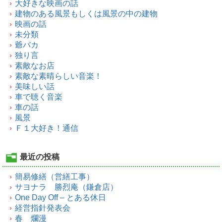
大好きな映画の話
建物のある風景もしくは風景の中の建物
映画の話
未分類
爺バカ
独り言
素敵なお店
素敵な素晴らしい音楽！
美味しい話
車で聴く音楽
車の話
風景
Ｆ１大好き！通信
最近の投稿
簡易修繕（営繕工事）
サヨナラ 勝烈庵（鎌倉店）
One Day Off – とある休日
経営指針発表会
春 爛漫