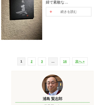
婦で素敵な…
続きを読む
1
2
3
…
16
次へ »
浦島 賢志郎