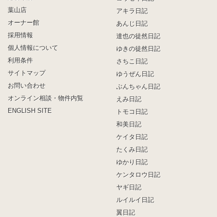
葉山店
アキラ日記
オーナー館
あんじ日記
採用情報
達也の徒然日記
個人情報について
ゆきの徒然日記
利用条件
さちこ日記
サイトマップ
ゆうぜん日記
お問い合わせ
ぶんちゃん日記
オンライン相談・物件内覧
えみ日記
ENGLISH SITE
トモコ日記
和美日記
ケイタ日記
たくみ日記
ゆかり日記
ケンタロウ日記
ヤギ日記
ルイルイ日記
翼日記