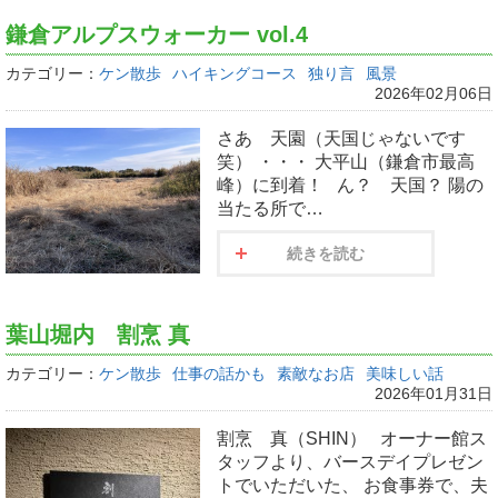
鎌倉アルプスウォーカー vol.4
カテゴリー：
ケン散歩
ハイキングコース
独り言
風景
2026年02月06日
さあ 天園（天国じゃないです
笑） ・・・ 大平山（鎌倉市最高
峰）に到着！ ん？ 天国？ 陽の
当たる所で…
続きを読む
葉山堀内 割烹 真
カテゴリー：
ケン散歩
仕事の話かも
素敵なお店
美味しい話
2026年01月31日
割烹 真（SHIN） オーナー館ス
タッフより、バースデイプレゼン
トでいただいた、 お食事券で、夫