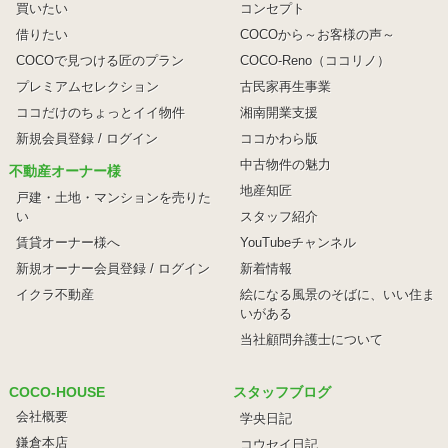
買いたい
コンセプト
借りたい
COCOから～お客様の声～
COCOで見つける匠のプラン
COCO-Reno（ココリノ）
プレミアムセレクション
古民家再生事業
ココだけのちょっとイイ物件
湘南開業支援
新規会員登録 / ログイン
ココかわら版
中古物件の魅力
不動産オーナー様
地産知匠
戸建・土地・マンションを売りた
い
スタッフ紹介
賃貸オーナー様へ
YouTubeチャンネル
新規オーナー会員登録 / ログイン
新着情報
イクラ不動産
絵になる風景のそばに、
いい住ま
いがある
当社顧問弁護士について
COCO-HOUSE
スタッフブログ
会社概要
学央日記
鎌倉本店
コウセイ日記