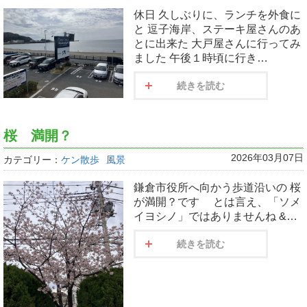
休日 久しぶりに、ランチを外食に
と 逗子海岸、ステーキ屋さんのあ
とに出来た 大戸屋さんに行ってみ
ました 午後１時頃に行き…
続きを読む
桜 満開？
2026年03月07日
カテゴリー：
ケン散歩
風景
鎌倉市役所へ向かう歩道沿いの 桜
が満開？です とは言え、「ソメ
イヨシノ」ではありませんね &…
続きを読む