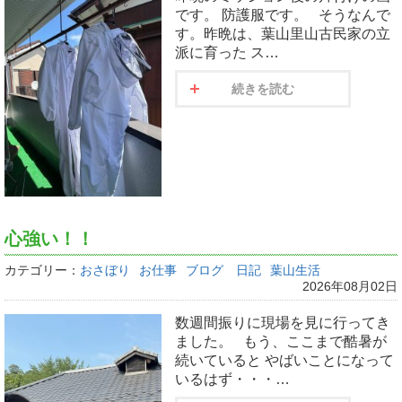
です。 防護服です。 そうなんで
す。昨晩は、葉山里山古民家の立
派に育った ス…
続きを読む
心強い！！
カテゴリー：
おさぼり
お仕事
ブログ 日記
葉山生活
2026年08月02日
数週間振りに現場を見に行ってき
ました。 もう、ここまで酷暑が
続いていると やばいことになって
いるはず・・・…