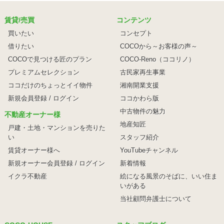
賃貸/売買
コンテンツ
買いたい
コンセプト
借りたい
COCOから～お客様の声～
COCOで見つける匠のプラン
COCO-Reno（ココリノ）
プレミアムセレクション
古民家再生事業
ココだけのちょっとイイ物件
湘南開業支援
新規会員登録 / ログイン
ココかわら版
中古物件の魅力
不動産オーナー様
地産知匠
戸建・土地・マンションを売りた
い
スタッフ紹介
賃貸オーナー様へ
YouTubeチャンネル
新規オーナー会員登録 / ログイン
新着情報
イクラ不動産
絵になる風景のそばに、
いい住ま
いがある
当社顧問弁護士について