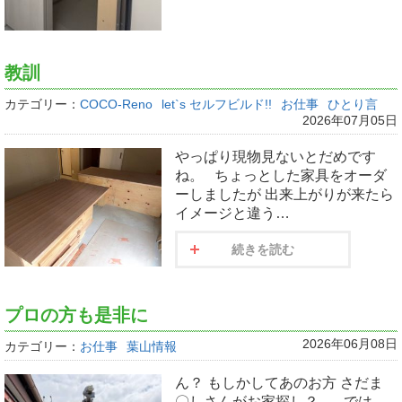
教訓
カテゴリー：
COCO-Reno
let`s セルフビルド!!
お仕事
ひとり言
2026年07月05日
やっぱり現物見ないとだめです
ね。 ちょっとした家具をオーダ
ーしましたが 出来上がりが来たら
イメージと違う…
続きを読む
プロの方も是非に
2026年06月08日
カテゴリー：
お仕事
葉山情報
ん？ もしかしてあのお方 さだま
〇しさんがお家探し？ では、