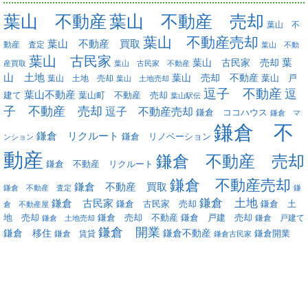
葉山 不動産
葉山 不動産 売却
葉山 不
葉山 不動産売却
葉山 不動産 買取
動産 査定
葉山 不動
葉山 古民家
葉
葉山 古民家 売却
産買取
葉山 古民家 不動産
山 土地
葉山 売却 不動産
葉山 土地 売却
葉山 戸
葉山 土地売却
逗子 不動産
逗
葉山不動産
葉山町 不動産 売却
建て
葉山駅伝
子 不動産 売却
逗子 不動産売却
鎌倉 ココハウス
鎌倉 マ
鎌倉 不
鎌倉 リクルート
鎌倉 リノベーション
ンション
動産
鎌倉 不動産 売却
鎌倉 不動産 リクルート
鎌倉 不動産売却
鎌倉 不動産 買取
鎌倉 不動産 査定
鎌
鎌倉 土地
鎌倉 古民家
鎌倉 古民家 売却
鎌倉 土
倉 不動産屋
地 売却
鎌倉 戸建 売却
鎌倉 売却 不動産
鎌倉 戸建て
鎌倉 土地売却
鎌倉 開業
鎌倉 移住
鎌倉不動産
鎌倉 賃貸
鎌倉開業
鎌倉古民家