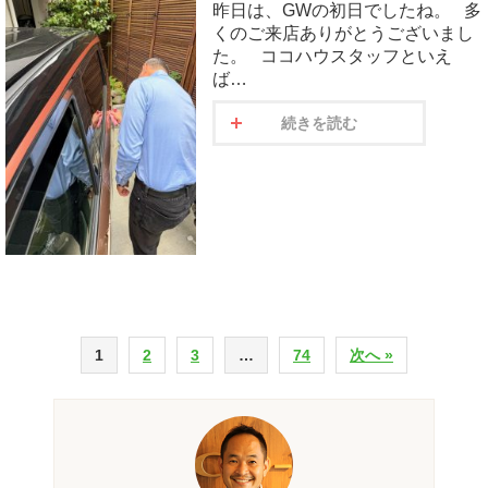
昨日は、GWの初日でしたね。 多
くのご来店ありがとうございまし
た。 ココハウスタッフといえ
ば…
続きを読む
1
2
3
…
74
次へ »