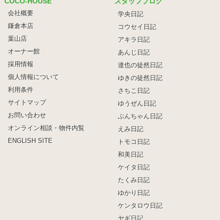
COCO-HOUSE
スタッフブログ
会社概要
学央日記
鎌倉本店
コウセイ日記
葉山店
アキラ日記
オーナー館
あんじ日記
採用情報
達也の徒然日記
個人情報について
ゆきの徒然日記
利用条件
さちこ日記
サイトマップ
ゆうぜん日記
お問い合わせ
ぶんちゃん日記
オンライン相談・物件内覧
えみ日記
ENGLISH SITE
トモコ日記
和美日記
ケイタ日記
たくみ日記
ゆかり日記
ケンタロウ日記
ヤギ日記