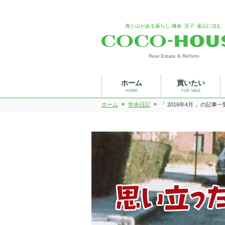
海と山がある暮らし 鎌倉･逗子･葉山に住む
Real Estate & Reform
ホーム
買いたい
HOME
FOR SALE
»
»
ホーム
学央日記
「 2016年4月 」の記事一