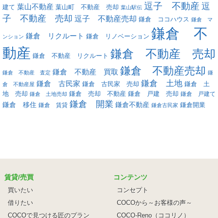
逗子 不動産
逗
葉山不動産
葉山町 不動産 売却
建て
葉山駅伝
子 不動産 売却
逗子 不動産売却
鎌倉 ココハウス
鎌倉 マ
鎌倉 不
鎌倉 リクルート
鎌倉 リノベーション
ンション
動産
鎌倉 不動産 売却
鎌倉 不動産 リクルート
鎌倉 不動産売却
鎌倉 不動産 買取
鎌倉 不動産 査定
鎌
鎌倉 土地
鎌倉 古民家
鎌倉 古民家 売却
鎌倉 土
倉 不動産屋
地 売却
鎌倉 戸建 売却
鎌倉 売却 不動産
鎌倉 戸建て
鎌倉 土地売却
鎌倉 開業
鎌倉 移住
鎌倉不動産
鎌倉 賃貸
鎌倉開業
鎌倉古民家
賃貸/売買
コンテンツ
買いたい
コンセプト
借りたい
COCOから～お客様の声～
COCOで見つける匠のプラン
COCO-Reno（ココリノ）