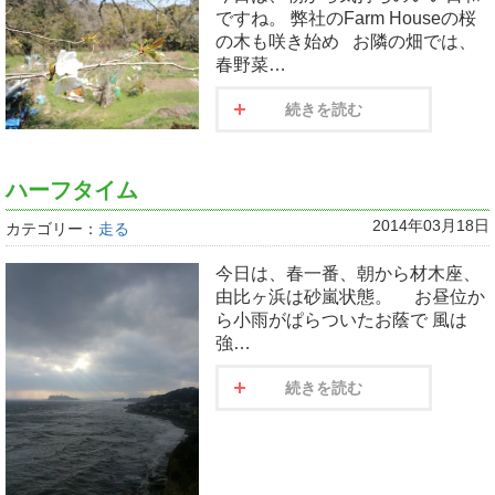
ですね。 弊社のFarm Houseの桜
の木も咲き始め お隣の畑では、
春野菜…
続きを読む
ハーフタイム
2014年03月18日
カテゴリー：
走る
今日は、春一番、朝から材木座、
由比ヶ浜は砂嵐状態。 お昼位か
ら小雨がぱらついたお蔭で 風は
強…
続きを読む