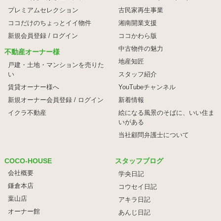
プレミアムセレクション
古民家再生事業
ココだけのちょっとイイ物件
湘南開業支援
新規会員登録 / ログイン
ココかわら版
中古物件の魅力
不動産オーナー様
地産知匠
戸建・土地・マンションを売りた
い
スタッフ紹介
賃貸オーナー様へ
YouTubeチャンネル
新規オーナー会員登録 / ログイン
新着情報
イクラ不動産
絵になる風景のそばに、
いい住ま
いがある
当社顧問弁護士について
COCO-HOUSE
スタッフブログ
会社概要
学央日記
鎌倉本店
コウセイ日記
葉山店
アキラ日記
オーナー館
あんじ日記