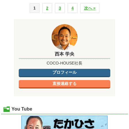
1
2
3
4
次へ »
西本 学央
COCO-HOUSE社長
プロフィール
直接連絡する
You Tube