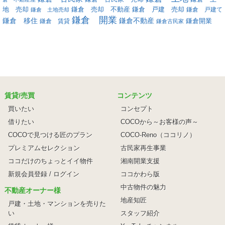
地 売却
鎌倉 戸建 売却
鎌倉 売却 不動産
鎌倉 戸建て
鎌倉 土地売却
鎌倉 開業
鎌倉 移住
鎌倉不動産
鎌倉 賃貸
鎌倉開業
鎌倉古民家
賃貸/売買
コンテンツ
買いたい
コンセプト
借りたい
COCOから～お客様の声～
COCOで見つける匠のプラン
COCO-Reno（ココリノ）
プレミアムセレクション
古民家再生事業
ココだけのちょっとイイ物件
湘南開業支援
新規会員登録 / ログイン
ココかわら版
中古物件の魅力
不動産オーナー様
地産知匠
戸建・土地・マンションを売りた
い
スタッフ紹介