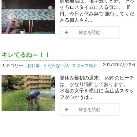
御成通店は、後半残り５分、 そろ
そろロスタイムに入る頃に。 昨
日、今日と休み無で 施行してくだ
さる職人さん…
続きを読む
キレてるね～！！
2017年07月22日
カテゴリー：
お仕事
くだらない話
スタッフ紹介
夏休み最初の週末、 湘南のビーチ
は、かなり混雑しております。
水着の女子を横目に 葉山店スタッ
フが向かうは…
続きを読む