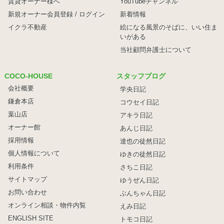
賃貸オーナー様へ
YouTubeチャンネル
新規オーナー会員登録 / ログイン
新着情報
イクラ不動産
絵になる風景のそばに、
いい住ま
いがある
当社顧問弁護士について
COCO-HOUSE
スタッフブログ
会社概要
学央日記
鎌倉本店
コウセイ日記
葉山店
アキラ日記
オーナー館
あんじ日記
採用情報
達也の徒然日記
個人情報について
ゆきの徒然日記
利用条件
さちこ日記
サイトマップ
ゆうぜん日記
お問い合わせ
ぶんちゃん日記
オンライン相談・物件内覧
えみ日記
ENGLISH SITE
トモコ日記