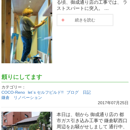
る頃、御成通り店の工事では、 ラ
ストスパートに突入。 …
続きを読む
頼りにしてます
カテゴリー：
COCO-Reno
let`s セルフビルド!!
ブログ 日記
鎌倉 リノベーション
2017年07月25日
本日は、朝から 御成通り店の 都
市ガス引き込み工事で 鎌倉駅西口
周辺をお騒がせしまして 通行中、