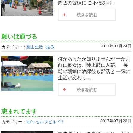
周辺の皆様に ご不便をお…
続きを読む
願いは通づる
2017年07月24日
カテゴリー：
葉山生活
走る
何があったか知りませんが 一か月
前に長女は、陸上部に入部。 毎
朝の朝練に放課後も部活と 一気に
生活が変わり…
続きを読む
恵まれてます
2017年07月23日
カテゴリー：
let`s セルフビルド!!