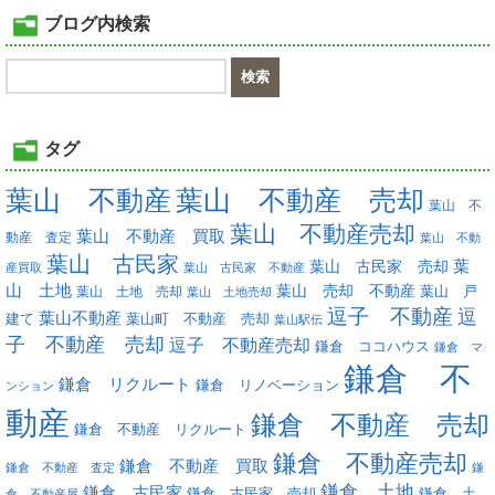
ブログ内検索
タグ
葉山 不動産
葉山 不動産 売却
葉山 不
葉山 不動産売却
葉山 不動産 買取
動産 査定
葉山 不動
葉山 古民家
葉
葉山 古民家 売却
産買取
葉山 古民家 不動産
山 土地
葉山 売却 不動産
葉山 土地 売却
葉山 戸
葉山 土地売却
逗子 不動産
逗
葉山不動産
葉山町 不動産 売却
建て
葉山駅伝
子 不動産 売却
逗子 不動産売却
鎌倉 ココハウス
鎌倉 マ
鎌倉 不
鎌倉 リクルート
鎌倉 リノベーション
ンション
動産
鎌倉 不動産 売却
鎌倉 不動産 リクルート
鎌倉 不動産売却
鎌倉 不動産 買取
鎌倉 不動産 査定
鎌
鎌倉 土地
鎌倉 古民家
鎌倉 古民家 売却
鎌倉 土
倉 不動産屋