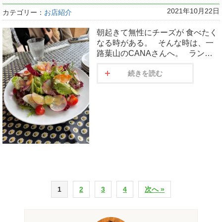
2021年10月22日
カテゴリー：
お店紹介
朝起きて無性にチーズが 食べたく
なる時がある。 そんな時は、一
路葉山のCANAさんへ。 ラン…
続きを読む
1
2
3
4
次へ »