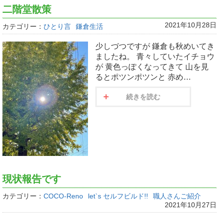
二階堂散策
2021年10月28日
カテゴリー：
ひとり言
鎌倉生活
少しづつですが 鎌倉も秋めいてき
ましたね。 青々していたイチョウ
が 黄色っぽくなってきて 山を見
るとポツンポツンと 赤め…
続きを読む
現状報告です
カテゴリー：
COCO-Reno
let`s セルフビルド!!
職人さんご紹介
2021年10月27日