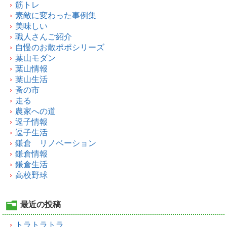
筋トレ
素敵に変わった事例集
美味しい
職人さんご紹介
自慢のお散ポポシリーズ
葉山モダン
葉山情報
葉山生活
蚤の市
走る
農家への道
逗子情報
逗子生活
鎌倉 リノベーション
鎌倉情報
鎌倉生活
高校野球
最近の投稿
トラトラトラ