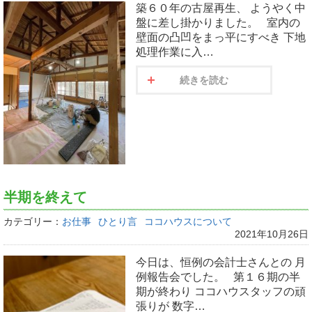
築６０年の古屋再生、 ようやく中
盤に差し掛かりました。 室内の
壁面の凸凹をまっ平にすべき 下地
処理作業に入…
続きを読む
半期を終えて
カテゴリー：
お仕事
ひとり言
ココハウスについて
2021年10月26日
今日は、恒例の会計士さんとの 月
例報告会でした。 第１６期の半
期が終わり ココハウスタッフの頑
張りが 数字…