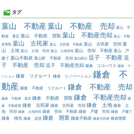
タグ
葉山 不動産
葉山 不動産 売却
葉山 不
葉山 不動産売却
葉山 不動産 買取
動産 査定
葉山 不動
葉山 古民家
葉
葉山 古民家 売却
産買取
葉山 古民家 不動産
山 土地
葉山 売却 不動産
葉山 土地 売却
葉山 戸
葉山 土地売却
逗子 不動産
逗
葉山不動産
葉山町 不動産 売却
建て
葉山駅伝
子 不動産 売却
逗子 不動産売却
鎌倉 ココハウス
鎌倉 マ
鎌倉 不
鎌倉 リクルート
鎌倉 リノベーション
ンション
動産
鎌倉 不動産 売却
鎌倉 不動産 リクルート
鎌倉 不動産売却
鎌倉 不動産 買取
鎌倉 不動産 査定
鎌
鎌倉 土地
鎌倉 古民家
鎌倉 古民家 売却
鎌倉 土
倉 不動産屋
地 売却
鎌倉 戸建 売却
鎌倉 売却 不動産
鎌倉 戸建て
鎌倉 土地売却
鎌倉 開業
鎌倉 移住
鎌倉不動産
鎌倉 賃貸
鎌倉開業
鎌倉古民家