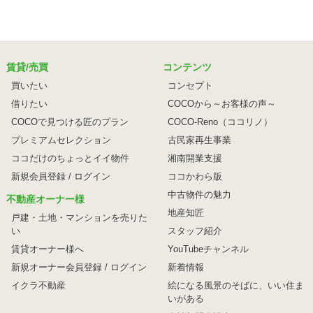
賃貸/売買
コンテンツ
買いたい
コンセプト
借りたい
COCOから～お客様の声～
COCOで見つける匠のプラン
COCO-Reno（ココリノ）
プレミアムセレクション
古民家再生事業
ココだけのちょっとイイ物件
湘南開業支援
新規会員登録 / ログイン
ココかわら版
中古物件の魅力
不動産オーナー様
地産知匠
戸建・土地・マンションを売りた
い
スタッフ紹介
賃貸オーナー様へ
YouTubeチャンネル
新規オーナー会員登録 / ログイン
新着情報
イクラ不動産
絵になる風景のそばに、
いい住ま
いがある