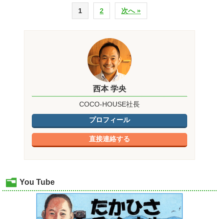
1
2
次へ »
西本 学央
COCO-HOUSE社長
プロフィール
直接連絡する
You Tube