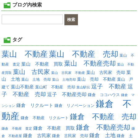
ブログ内検索
タグ
葉山 不動産
葉山 不動産 売却
葉山 不
葉山 不動産売却
葉山 不動産 買取
動産 査定
葉山 不動
葉山 古民家
葉
葉山 古民家 売却
産買取
葉山 古民家 不動産
山 土地
葉山 売却 不動産
葉山 土地 売却
葉山 戸
葉山 土地売却
逗子 不動産
逗
葉山不動産
葉山町 不動産 売却
建て
葉山駅伝
子 不動産 売却
逗子 不動産売却
鎌倉 ココハウス
鎌倉 マ
鎌倉 不
鎌倉 リクルート
鎌倉 リノベーション
ンション
動産
鎌倉 不動産 売却
鎌倉 不動産 リクルート
鎌倉 不動産売却
鎌倉 不動産 買取
鎌倉 不動産 査定
鎌
鎌倉 土地
鎌倉 古民家
鎌倉 古民家 売却
鎌倉 土
倉 不動産屋