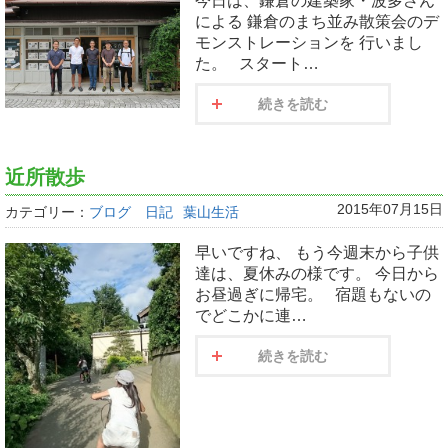
今日は、鎌倉の建築家・波多さん
による 鎌倉のまち並み散策会のデ
モンストレーションを 行いまし
た。 スタート…
続きを読む
近所散歩
2015年07月15日
カテゴリー：
ブログ 日記
葉山生活
早いですね、 もう今週末から子供
達は、夏休みの様です。 今日から
お昼過ぎに帰宅。 宿題もないの
でどこかに連…
続きを読む