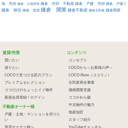
地 売却
鎌倉 戸建 売却
鎌倉 売却 不動産
鎌倉 戸建て
鎌倉 土地売却
鎌倉 開業
鎌倉 移住
鎌倉不動産
鎌倉 賃貸
鎌倉開業
鎌倉古民家
賃貸/売買
コンテンツ
買いたい
コンセプト
借りたい
COCOから～お客様の声～
COCOで見つける匠のプラン
COCO-Reno（ココリノ）
プレミアムセレクション
古民家再生事業
ココだけのちょっとイイ物件
湘南開業支援
新規会員登録 / ログイン
ココかわら版
中古物件の魅力
不動産オーナー様
地産知匠
戸建・土地・マンションを売りた
い
スタッフ紹介
賃貸オーナー様へ
YouTubeチャンネル