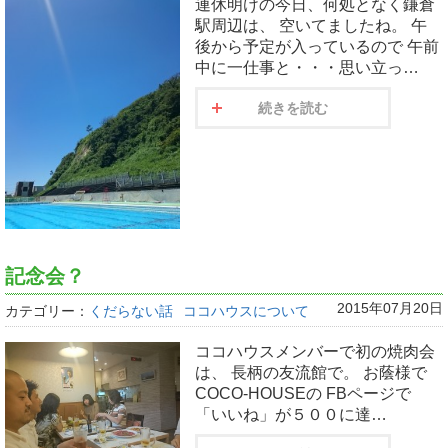
連休明けの今日、何処となく鎌倉
駅周辺は、 空いてましたね。 午
後から予定が入っているので 午前
中に一仕事と・・・思い立っ…
続きを読む
記念会？
2015年07月20日
カテゴリー：
くだらない話
ココハウスについて
ココハウスメンバーで初の焼肉会
は、 長柄の友流館で。 お蔭様で
COCO-HOUSEの FBページで
「いいね」が５００に達…