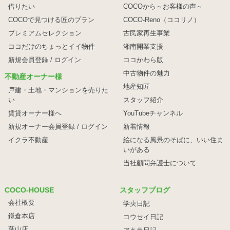
借りたい
COCOから～お客様の声～
COCOで見つける匠のプラン
COCO-Reno（ココリノ）
プレミアムセレクション
古民家再生事業
ココだけのちょっとイイ物件
湘南開業支援
新規会員登録 / ログイン
ココかわら版
中古物件の魅力
不動産オーナー様
地産知匠
戸建・土地・マンションを売りた
い
スタッフ紹介
賃貸オーナー様へ
YouTubeチャンネル
新規オーナー会員登録 / ログイン
新着情報
イクラ不動産
絵になる風景のそばに、
いい住ま
いがある
当社顧問弁護士について
COCO-HOUSE
スタッフブログ
会社概要
学央日記
鎌倉本店
コウセイ日記
葉山店