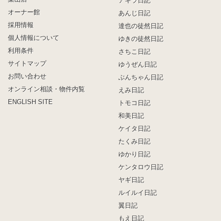
アキラ日記
オーナー館
あんじ日記
採用情報
達也の徒然日記
個人情報について
ゆきの徒然日記
利用条件
さちこ日記
サイトマップ
ゆうぜん日記
お問い合わせ
ぶんちゃん日記
オンライン相談・物件内覧
えみ日記
ENGLISH SITE
トモコ日記
和美日記
ケイタ日記
たくみ日記
ゆかり日記
ケンタロウ日記
ヤギ日記
ルイルイ日記
翼日記
もえ日記