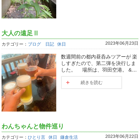
大人の遠足Ⅱ
2023年06月23日
カテゴリー：
ブログ 日記
休日
数週間前の都内昼呑みツアーが 楽
しすぎたので、第二弾を決行しま
した。 場所は、羽田空港。 &…
続きを読む
わんちゃんと物件巡り
2023年06月22日
カテゴリー：
ひとり言
休日
鎌倉生活