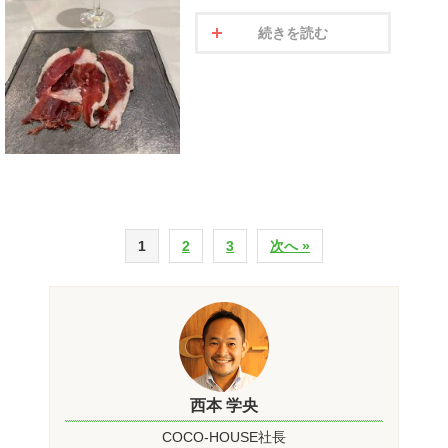
続きを読む
1
2
3
次へ »
西本 学央
COCO-HOUSE社長