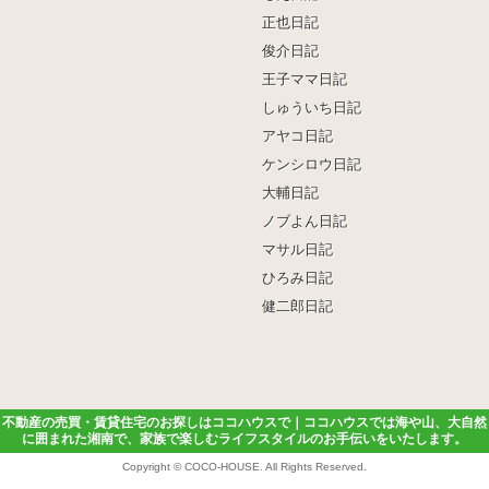
正也日記
俊介日記
王子ママ日記
しゅういち日記
アヤコ日記
ケンシロウ日記
大輔日記
ノブよん日記
マサル日記
ひろみ日記
健二郎日記
不動産の売買・賃貸住宅のお探しはココハウスで｜ココハウスでは海や山、大自然
に囲まれた湘南で、家族で楽しむライフスタイルのお手伝いをいたします。
Copyright ©
COCO-HOUSE
. All Rights Reserved.