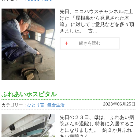
先日、ココハウスチャンネルに上
げた 「屋根裏から発見された木
箱」 に対してご意見などを多々頂
きました。 古…
続きを読む
ふれあいホスピタル
2023年06月25日
カテゴリー：
ひとり言
鎌倉生活
先日の２３日、母は、 ふれあい病
院さんを退院し 特養に入居するこ
とになりました。 約２か月ふれ
あい病院さん…