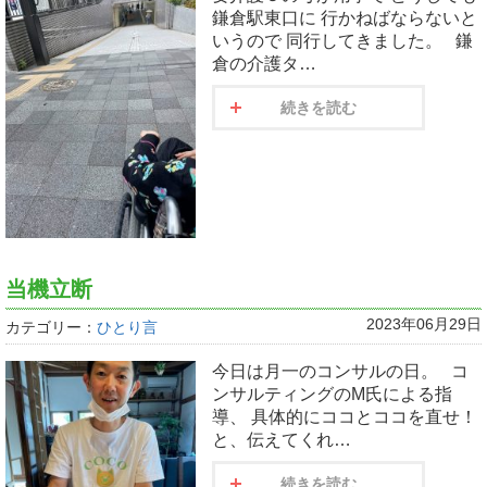
鎌倉駅東口に 行かねばならないと
いうので 同行してきました。 鎌
倉の介護タ…
続きを読む
当機立断
2023年06月29日
カテゴリー：
ひとり言
今日は月一のコンサルの日。 コ
ンサルティングのM氏による指
導、 具体的にココとココを直せ！
と、伝えてくれ…
続きを読む