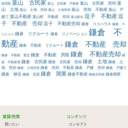
葉山 古民家
葉
葉山 古民家 売却
産買取
葉山 古民家 不動産
山 土地
葉山 売却 不動産
葉山 土地 売却
葉山 戸
葉山 土地売却
逗子 不動産
逗
葉山不動産
葉山町 不動産 売却
建て
葉山駅伝
子 不動産 売却
逗子 不動産売却
鎌倉 ココハウス
鎌倉 マ
鎌倉 不
鎌倉 リクルート
鎌倉 リノベーション
ンション
動産
鎌倉 不動産 売却
鎌倉 不動産 リクルート
鎌倉 不動産売却
鎌倉 不動産 買取
鎌倉 不動産 査定
鎌
鎌倉 土地
鎌倉 古民家
鎌倉 古民家 売却
鎌倉 土
倉 不動産屋
地 売却
鎌倉 戸建 売却
鎌倉 売却 不動産
鎌倉 戸建て
鎌倉 土地売却
鎌倉 開業
鎌倉 移住
鎌倉不動産
鎌倉 賃貸
鎌倉開業
鎌倉古民家
賃貸/売買
コンテンツ
買いたい
コンセプト