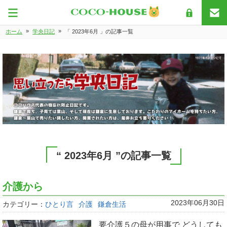
»
»
ホーム
学央日記
「 2023年6月 」の記事一覧
“ 2023年6月 ”の記事一覧
介護から
2023年06月30日
カテゴリー：
ひとり言
介護
鎌倉生活
要介護５の母が用事で どうしても