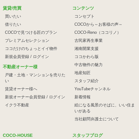
賃貸/売買
コンテンツ
買いたい
コンセプト
借りたい
COCOから～お客様の声～
COCOで見つける匠のプラン
COCO-Reno（ココリノ）
プレミアムセレクション
古民家再生事業
ココだけのちょっとイイ物件
湘南開業支援
新規会員登録 / ログイン
ココかわら版
中古物件の魅力
不動産オーナー様
地産知匠
戸建・土地・マンションを売りた
い
スタッフ紹介
賃貸オーナー様へ
YouTubeチャンネル
新規オーナー会員登録 / ログイン
新着情報
イクラ不動産
絵になる風景のそばに、
いい住ま
いがある
当社顧問弁護士について
COCO-HOUSE
スタッフブログ