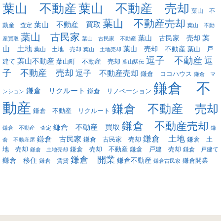
葉山 不動産
葉山 不動産 売却
葉山 不
葉山 不動産売却
葉山 不動産 買取
動産 査定
葉山 不動
葉山 古民家
葉
葉山 古民家 売却
産買取
葉山 古民家 不動産
山 土地
葉山 売却 不動産
葉山 土地 売却
葉山 戸
葉山 土地売却
逗子 不動産
逗
葉山不動産
葉山町 不動産 売却
建て
葉山駅伝
子 不動産 売却
逗子 不動産売却
鎌倉 ココハウス
鎌倉 マ
鎌倉 不
鎌倉 リクルート
鎌倉 リノベーション
ンション
動産
鎌倉 不動産 売却
鎌倉 不動産 リクルート
鎌倉 不動産売却
鎌倉 不動産 買取
鎌倉 不動産 査定
鎌
鎌倉 土地
鎌倉 古民家
鎌倉 古民家 売却
鎌倉 土
倉 不動産屋
地 売却
鎌倉 戸建 売却
鎌倉 売却 不動産
鎌倉 戸建て
鎌倉 土地売却
鎌倉 開業
鎌倉 移住
鎌倉不動産
鎌倉 賃貸
鎌倉開業
鎌倉古民家