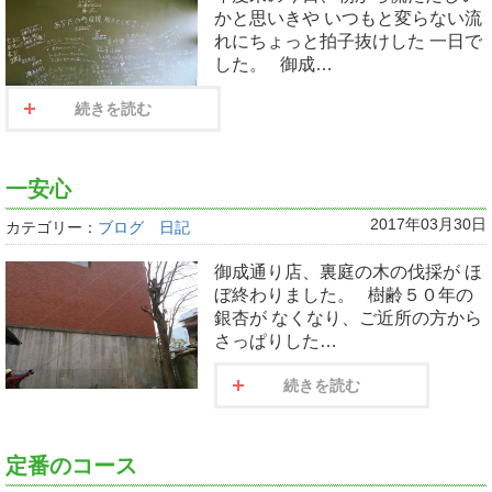
かと思いきや いつもと変らない流
れにちょっと拍子抜けした 一日で
した。 御成…
続きを読む
一安心
2017年03月30日
カテゴリー：
ブログ 日記
御成通り店、裏庭の木の伐採が ほ
ぼ終わりました。 樹齢５０年の
銀杏が なくなり、ご近所の方から
さっぱりした…
続きを読む
定番のコース