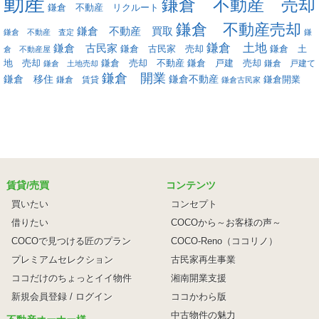
動産
鎌倉 不動産 売却
鎌倉 不動産 リクルート
鎌倉 不動産売却
鎌倉 不動産 買取
鎌倉 不動産 査定
鎌
鎌倉 土地
鎌倉 古民家
鎌倉 古民家 売却
鎌倉 土
倉 不動産屋
地 売却
鎌倉 戸建 売却
鎌倉 売却 不動産
鎌倉 戸建て
鎌倉 土地売却
鎌倉 開業
鎌倉 移住
鎌倉不動産
鎌倉 賃貸
鎌倉開業
鎌倉古民家
賃貸/売買
コンテンツ
買いたい
コンセプト
借りたい
COCOから～お客様の声～
COCOで見つける匠のプラン
COCO-Reno（ココリノ）
プレミアムセレクション
古民家再生事業
ココだけのちょっとイイ物件
湘南開業支援
新規会員登録 / ログイン
ココかわら版
中古物件の魅力