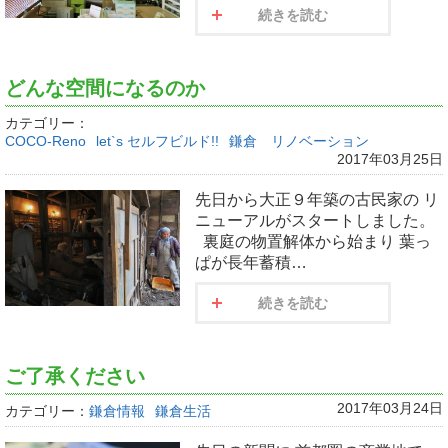
続きを読む
どんな空間になるのか
カテゴリー：
COCO-Reno
let`s セルフビルド!!
鎌倉 リノベーション
2017年03月25日
先日から大正９年築の古民家の リ
ニューアルがスタートしました。
裏庭の物置解体から始まり 葉っ
ぱが長年蓄積…
続きを読む
ご了承ください
2017年03月24日
カテゴリー：
鎌倉情報
鎌倉生活