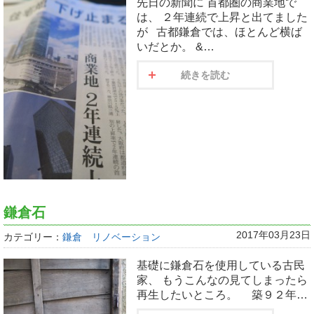
先日の新聞に 首都圏の商業地で
は、 ２年連続で上昇と出てました
が 古都鎌倉では、ほとんど横ば
いだとか。 &…
続きを読む
鎌倉石
2017年03月23日
カテゴリー：
鎌倉 リノベーション
基礎に鎌倉石を使用している古民
家、 もうこんなの見てしまったら
再生したいところ。 築９２年…