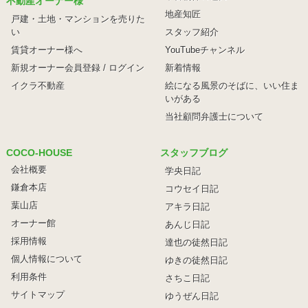
不動産オーナー様
地産知匠
戸建・土地・マンションを売りた
い
スタッフ紹介
賃貸オーナー様へ
YouTubeチャンネル
新規オーナー会員登録 / ログイン
新着情報
イクラ不動産
絵になる風景のそばに、
いい住ま
いがある
当社顧問弁護士について
COCO-HOUSE
スタッフブログ
会社概要
学央日記
鎌倉本店
コウセイ日記
葉山店
アキラ日記
オーナー館
あんじ日記
採用情報
達也の徒然日記
個人情報について
ゆきの徒然日記
利用条件
さちこ日記
サイトマップ
ゆうぜん日記