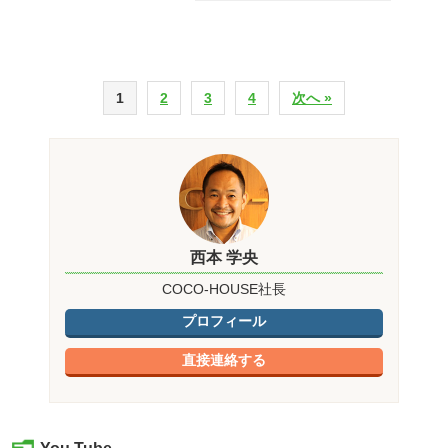
1
2
3
4
次へ »
西本 学央
COCO-HOUSE社長
プロフィール
直接連絡する