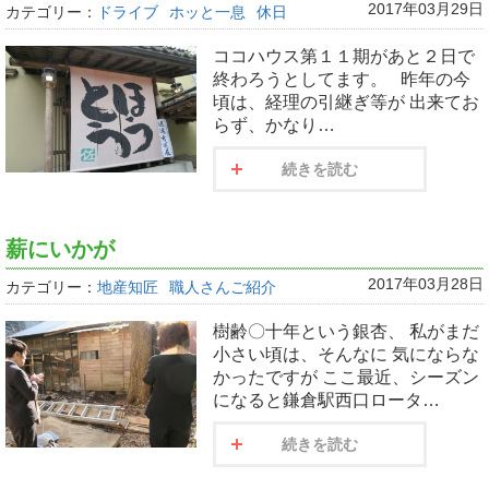
2017年03月29日
カテゴリー：
ドライブ
ホッと一息
休日
ココハウス第１１期があと２日で
終わろうとしてます。 昨年の今
頃は、経理の引継ぎ等が 出来てお
らず、かなり…
続きを読む
薪にいかが
2017年03月28日
カテゴリー：
地産知匠
職人さんご紹介
樹齢〇十年という銀杏、 私がまだ
小さい頃は、そんなに 気にならな
かったですが ここ最近、シーズン
になると鎌倉駅西口ロータ…
続きを読む