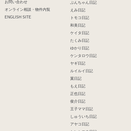
お問い合わせ
ぶんちゃん日記
オンライン相談・物件内覧
えみ日記
ENGLISH SITE
トモコ日記
和美日記
ケイタ日記
たくみ日記
ゆかり日記
ケンタロウ日記
ヤギ日記
ルイルイ日記
翼日記
もえ日記
正也日記
俊介日記
王子ママ日記
しゅういち日記
アヤコ日記