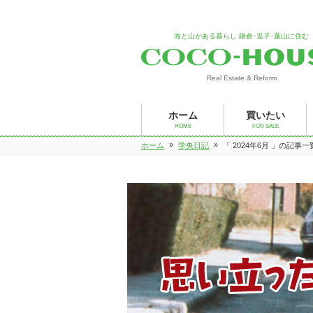
海と山がある暮らし 鎌倉･逗子･葉山に住む
Real Estate & Reform
ホーム
買いたい
HOME
FOR SALE
»
»
ホーム
学央日記
「 2024年6月 」の記事一