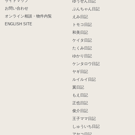
サイトマップ
ゆうぜん日記
お問い合わせ
ぶんちゃん日記
オンライン相談・物件内覧
えみ日記
ENGLISH SITE
トモコ日記
和美日記
ケイタ日記
たくみ日記
ゆかり日記
ケンタロウ日記
ヤギ日記
ルイルイ日記
翼日記
もえ日記
正也日記
俊介日記
王子ママ日記
しゅういち日記
アヤコ日記