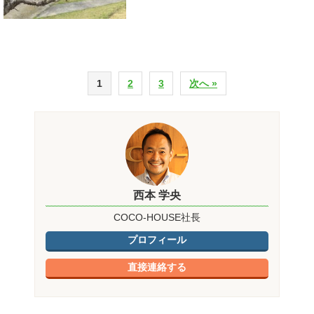
1
2
3
次へ »
西本 学央
COCO-HOUSE社長
プロフィール
直接連絡する