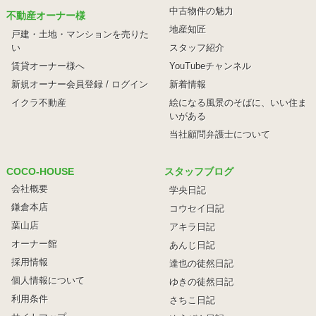
中古物件の魅力
不動産オーナー様
地産知匠
戸建・土地・マンションを売りた
い
スタッフ紹介
賃貸オーナー様へ
YouTubeチャンネル
新規オーナー会員登録 / ログイン
新着情報
イクラ不動産
絵になる風景のそばに、
いい住ま
いがある
当社顧問弁護士について
COCO-HOUSE
スタッフブログ
会社概要
学央日記
鎌倉本店
コウセイ日記
葉山店
アキラ日記
オーナー館
あんじ日記
採用情報
達也の徒然日記
個人情報について
ゆきの徒然日記
利用条件
さちこ日記