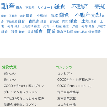
動産
鎌倉 不動産 売却
鎌倉 不動産 リクルート
鎌倉 不動産売却
鎌倉 不動産 買取
鎌倉 不動産 査定
鎌
鎌倉 土地
鎌倉 古民家
鎌倉 古民家 売却
鎌倉 土
倉 不動産屋
地 売却
鎌倉 戸建 売却
鎌倉 売却 不動産
鎌倉 戸建て
鎌倉 土地売却
鎌倉 開業
鎌倉 移住
鎌倉不動産
鎌倉 賃貸
鎌倉開業
鎌倉古民家
賃貸/売買
コンテンツ
買いたい
コンセプト
借りたい
COCOから～お客様の声～
COCOで見つける匠のプラン
COCO-Reno（ココリノ）
プレミアムセレクション
古民家再生事業
ココだけのちょっとイイ物件
湘南開業支援
新規会員登録 / ログイン
ココかわら版