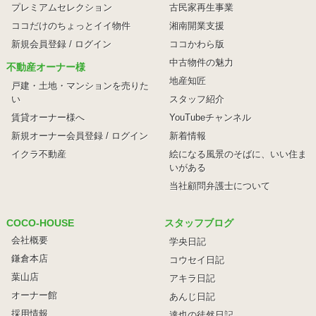
プレミアムセレクション
古民家再生事業
ココだけのちょっとイイ物件
湘南開業支援
新規会員登録 / ログイン
ココかわら版
中古物件の魅力
不動産オーナー様
地産知匠
戸建・土地・マンションを売りた
い
スタッフ紹介
賃貸オーナー様へ
YouTubeチャンネル
新規オーナー会員登録 / ログイン
新着情報
イクラ不動産
絵になる風景のそばに、
いい住ま
いがある
当社顧問弁護士について
COCO-HOUSE
スタッフブログ
会社概要
学央日記
鎌倉本店
コウセイ日記
葉山店
アキラ日記
オーナー館
あんじ日記
採用情報
達也の徒然日記