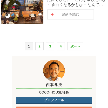
～ 面白くなるかもな～ なんて…
続きを読む
1
2
3
4
次へ »
西本 学央
COCO-HOUSE社長
プロフィール