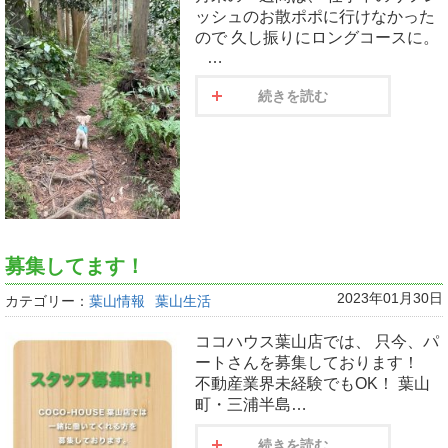
ッシュのお散ポポに行けなかった
ので 久し振りにロングコースに。
…
続きを読む
募集してます！
2023年01月30日
カテゴリー：
葉山情報
葉山生活
ココハウス葉山店では、 只今、パ
ートさんを募集しております！
不動産業界未経験でもOK！ 葉山
町・三浦半島…
続きを読む