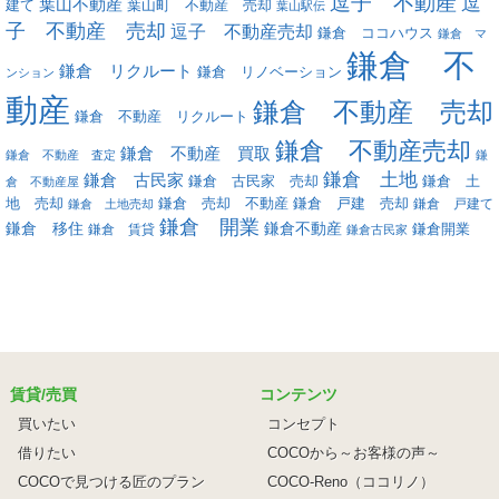
逗子 不動産
逗
葉山不動産
葉山町 不動産 売却
建て
葉山駅伝
子 不動産 売却
逗子 不動産売却
鎌倉 ココハウス
鎌倉 マ
鎌倉 不
鎌倉 リクルート
鎌倉 リノベーション
ンション
動産
鎌倉 不動産 売却
鎌倉 不動産 リクルート
鎌倉 不動産売却
鎌倉 不動産 買取
鎌倉 不動産 査定
鎌
鎌倉 土地
鎌倉 古民家
鎌倉 古民家 売却
鎌倉 土
倉 不動産屋
地 売却
鎌倉 戸建 売却
鎌倉 売却 不動産
鎌倉 戸建て
鎌倉 土地売却
鎌倉 開業
鎌倉 移住
鎌倉不動産
鎌倉 賃貸
鎌倉開業
鎌倉古民家
賃貸/売買
コンテンツ
買いたい
コンセプト
借りたい
COCOから～お客様の声～
COCOで見つける匠のプラン
COCO-Reno（ココリノ）